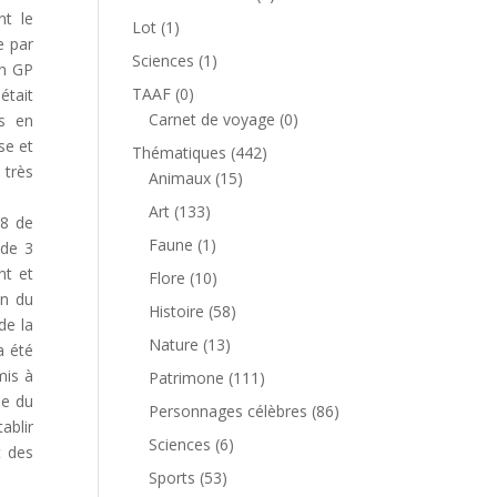
produit
nt le
1
Lot
1
e par
produit
1
Sciences
1
wn GP
produit
0
TAAF
0
était
produit
0
Carnet de voyage
0
es en
produit
se et
442
Thématiques
442
 très
15
produits
Animaux
15
produits
133
Art
133
68 de
produits
1
Faune
1
 de 3
produit
nt et
10
Flore
10
on du
produits
58
Histoire
58
de la
produits
13
Nature
13
a été
produits
mis à
111
Patrimone
111
ue du
produits
86
Personnages célèbres
86
ablir
produits
6
Sciences
6
t des
produits
53
Sports
53