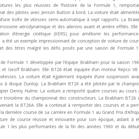
itures les plus réussies de l’histoire de la Formule 1, remporta
t des pilotes avec Jenson Button à bord. La voiture était alimenté
d’une boîte de vitesses semi-automatique à sept rapports. La Bra
rosserie aérodynamique et des ailerons avant et arrière effilés. Elle 
tion d’énergie cinétique (KERS) pour améliorer les performanc
1 a été un exemple impressionnant de conception de voiture de cour
 et des titres malgré les défis posés par une saison de Formule 1
 de Formule 1 développée par l’équipe Brabham pour la saison 19
c et Geoff Brabham. Elle BT26 était équipée d’un moteur Repco V8
 vitesses. La voiture était également équipée d’une suspension ava
reins à disque Dunlop. La Brabham BT26 a été pilotée par le champi
pier Denny Hulme. La voiture a remporté quatre courses au cours 
er troisième du championnat des constructeurs. La Brabham BT26 
venant la BT26A. Elle a continué à remporter des courses et a per
la dernière course de sa carrière en Formule 1 au Grand Prix d’Afriq
ure de course réussie et innovante pour son époque, aidant à ét
le 1 les plus performantes de la fin des années 1960 et du débu