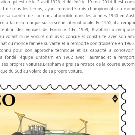
lien qui est né le 2 avril 1926 et décédé le 19 mai 2014. Il est cons
e 1 de tous les temps, ayant remporté trois championnats du mon
é sa carrière de coureur automobile dans les années 1940 en Austr
é à faire sa marque sur la scène internationale. En 1955, il a rempor
l’attention des équipes de Formule 1.En 1959, Brabham a remport
volant d’une voiture qu’il avait conçue et construite avec son am
nat du monde l’année suivante et a remporté son troisième en 1966
connu pour son approche technique et sa capacité à concevoir
Il a fondé l’équipe Brabham en 1962 avec Tauranac et a rempor
es propres voitures.Brabham a pris sa retraite de la course autom
ique du Sud au volant de sa propre voiture.