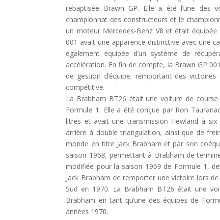
rebaptisée Brawn GP. Elle a été l’une des vo
championnat des constructeurs et le championna
un moteur Mercedes-Benz V8 et était équipée 
001 avait une apparence distinctive avec une car
également équipée d’un système de récupéra
accélération. En fin de compte, la Brawn GP 00
de gestion d’équipe, remportant des victoires
compétitive.
La Brabham BT26 était une voiture de course
Formule 1. Elle a été conçue par Ron Taurana
litres et avait une transmission Hewland à six
arrière à double triangulation, ainsi que de f
monde en titre Jack Brabham et par son coéqui
saison 1968, permettant à Brabham de termin
modifiée pour la saison 1969 de Formule 1, de
Jack Brabham de remporter une victoire lors de 
Sud en 1970. La Brabham BT26 était une voit
Brabham en tant qu’une des équipes de Formu
années 1970.