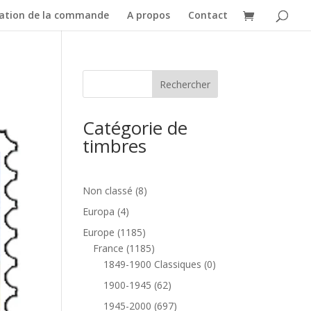
dation de la commande
A propos
Contact
Catégorie de
timbres
8
Non classé
8
produits
4
Europa
4
produits
1185
Europe
1185
produits
1185
France
1185
produits
0
1849-1900 Classiques
0
produit
62
1900-1945
62
produits
697
1945-2000
697