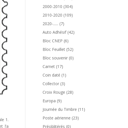
produits
304
2000-2010
304
produits
109
2010-2020
109
produits
7
2020-......
7
produits
42
Auto Adhésif
42
produits
6
Bloc CNEP
6
produits
52
Bloc Feuillet
52
produits
0
Bloc souvenir
0
produit
17
Carnet
17
produits
1
Coin daté
1
produit
3
Collector
3
produits
28
Croix Rouge
28
produits
9
Europa
9
produits
11
Journée du Timbre
11
produits
23
Poste aérienne
23
le 1.
produits
0
t l’a
Préoblitérés
0