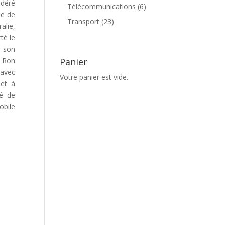
produits
idéré
6
Télécommunications
6
de de
produits
23
Transport
23
alie,
produits
té le
é son
Panier
i Ron
 avec
Votre panier est vide.
 et à
té de
obile