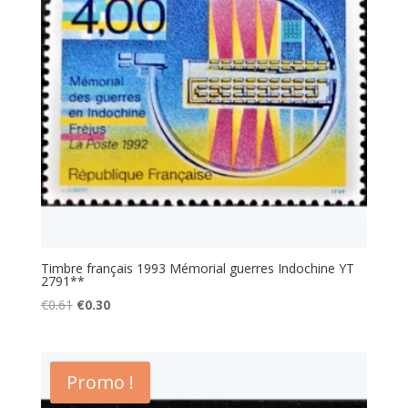
Timbre français 1993 Mémorial guerres Indochine YT
2791**
Le
Le
€
0.61
€
0.30
prix
prix
initial
actuel
était :
est :
Promo !
€0.61.
€0.30.