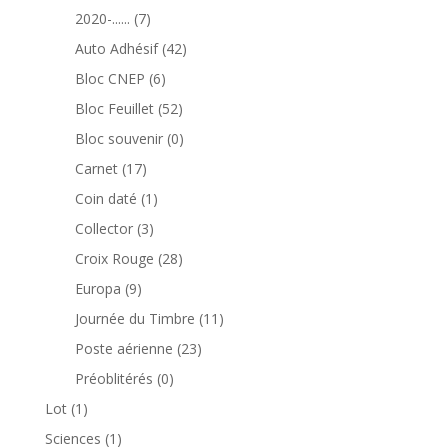
produits
7
2020-......
7
produits
42
Auto Adhésif
42
produits
6
Bloc CNEP
6
produits
52
Bloc Feuillet
52
produits
0
Bloc souvenir
0
produit
17
Carnet
17
produits
1
Coin daté
1
produit
3
Collector
3
produits
28
Croix Rouge
28
produits
9
Europa
9
produits
11
Journée du Timbre
11
produits
23
Poste aérienne
23
produits
0
Préoblitérés
0
produit
1
Lot
1
produit
1
Sciences
1