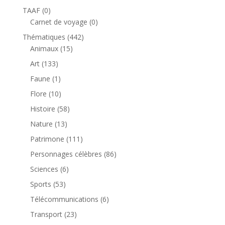
produit
0
TAAF
0
produit
0
Carnet de voyage
0
produit
442
Thématiques
442
15
produits
Animaux
15
produits
133
Art
133
produits
1
Faune
1
produit
10
Flore
10
produits
58
Histoire
58
produits
13
Nature
13
produits
111
Patrimone
111
produits
86
Personnages célèbres
86
produits
6
Sciences
6
produits
53
Sports
53
produits
6
Télécommunications
6
produits
23
Transport
23