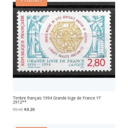
€0.43.
€0.20.
Timbre français 1994 Grande loge de France YT
2912**
Le
Le
€
0.43
€
0.20
prix
prix
initial
actuel