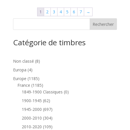
initial
actuel
était :
est :
1
2
3
4
5
6
7
→
€0.43.
€0.20.
Catégorie de timbres
8
Non classé
8
produits
4
Europa
4
produits
1185
Europe
1185
produits
1185
France
1185
produits
0
1849-1900 Classiques
0
produit
62
1900-1945
62
produits
697
1945-2000
697
produits
304
2000-2010
304
produits
109
2010-2020
109