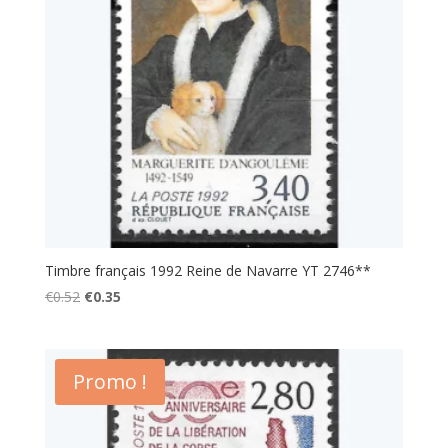
Timbre français 1992 Reine de Navarre YT 2746**
Le
Le
€
0.52
€
0.35
prix
prix
initial
actuel
était :
est :
Promo !
€0.52.
€0.35.