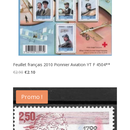
Feuillet français 2010 Pionnier Aviation YT F 4504**
Le
Le
€
2.90
€
2.10
prix
prix
initial
actuel
était :
est :
Promo !
€2.90.
€2.10.