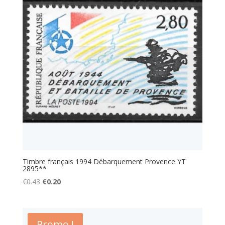
Timbre français 1994 Débarquement Provence YT
2895**
Le
Le
€
0.43
€
0.20
prix
prix
initial
actuel
était :
est :
Promo !