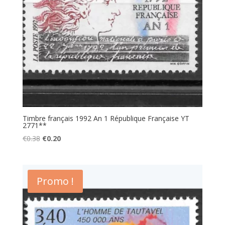
Timbre français 1992 An 1 République Française YT
2771**
Le
Le
€
0.38
€
0.20
prix
prix
initial
actuel
était :
est :
Promo !
€0.38.
€0.20.