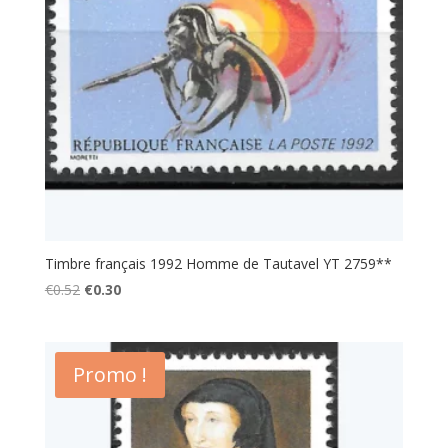
Timbre français 1992 Homme de Tautavel YT 2759**
Le
Le
€
0.52
€
0.30
prix
prix
initial
actuel
était :
est :
Promo !
€0.52.
€0.30.