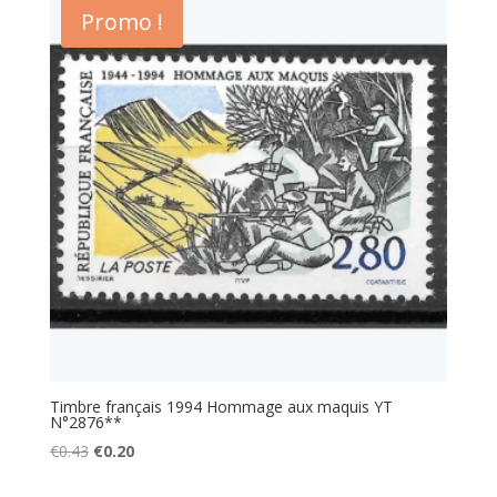
était :
est :
Promo !
€0.43.
€0.20.
Timbre français 1994 Hommage aux maquis YT
N°2876**
Le
Le
€
0.43
€
0.20
prix
prix