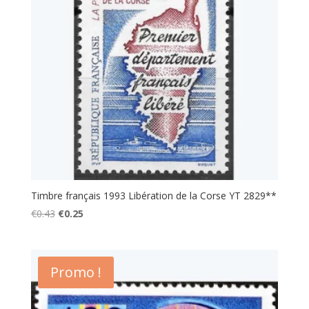
Timbre français 1993 Libération de la Corse YT 2829**
Le
Le
€
0.43
€
0.25
prix
prix
initial
actuel
était :
est :
Promo !
€0.43.
€0.25.