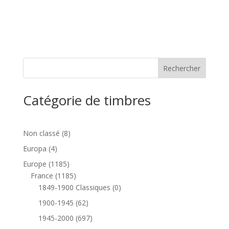
Catégorie de timbres
8
Non classé
8
produits
4
Europa
4
produits
1185
Europe
1185
produits
1185
France
1185
produits
0
1849-1900 Classiques
0
produit
62
1900-1945
62
produits
697
1945-2000
697