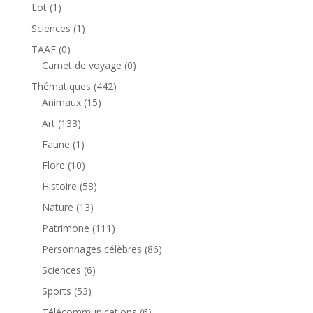
produit
1
Lot
1
produit
1
Sciences
1
produit
0
TAAF
0
produit
0
Carnet de voyage
0
produit
442
Thématiques
442
15
produits
Animaux
15
produits
133
Art
133
produits
1
Faune
1
produit
10
Flore
10
produits
58
Histoire
58
produits
13
Nature
13
produits
111
Patrimone
111
produits
86
Personnages célèbres
86
produits
6
Sciences
6
produits
53
Sports
53
produits
6
Télécommunications
6