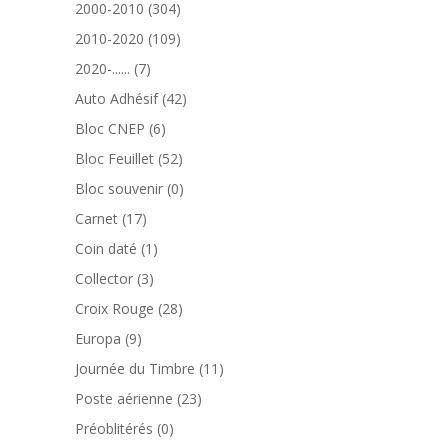
produits
304
2000-2010
304
produits
109
2010-2020
109
produits
7
2020-......
7
produits
42
Auto Adhésif
42
produits
6
Bloc CNEP
6
produits
52
Bloc Feuillet
52
produits
0
Bloc souvenir
0
produit
17
Carnet
17
produits
1
Coin daté
1
produit
3
Collector
3
produits
28
Croix Rouge
28
produits
9
Europa
9
produits
11
Journée du Timbre
11
produits
23
Poste aérienne
23
produits
0
Préoblitérés
0