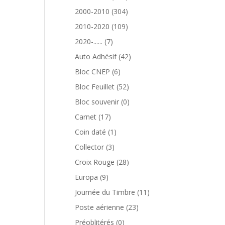
produits
304
2000-2010
304
produits
109
2010-2020
109
produits
7
2020-......
7
produits
42
Auto Adhésif
42
produits
6
Bloc CNEP
6
produits
52
Bloc Feuillet
52
produits
0
Bloc souvenir
0
produit
17
Carnet
17
produits
1
Coin daté
1
produit
3
Collector
3
produits
28
Croix Rouge
28
produits
9
Europa
9
produits
11
Journée du Timbre
11
produits
23
Poste aérienne
23
produits
0
Préoblitérés
0