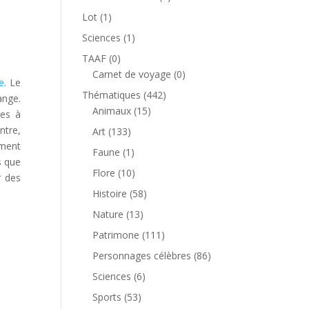
produit
1
Lot
1
produit
1
Sciences
1
produit
0
TAAF
0
produit
0
Carnet de voyage
0
e
. Le
produit
442
Thématiques
442
ange.
15
produits
Animaux
15
res à
produits
ntre,
133
Art
133
ement
produits
1
Faune
1
s que
produit
10
Flore
10
r des
produits
58
Histoire
58
produits
13
Nature
13
produits
111
Patrimone
111
produits
86
Personnages célèbres
86
produits
6
Sciences
6
produits
53
Sports
53