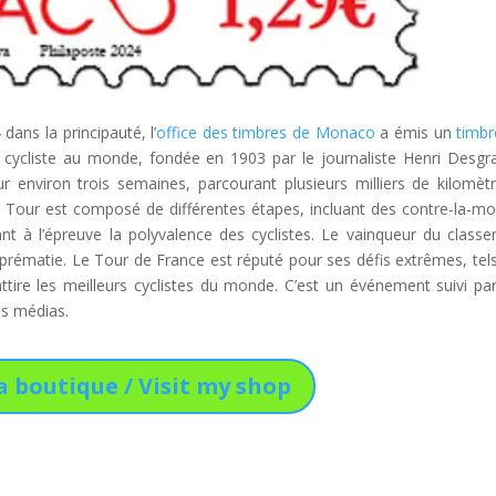
ans la principauté, l’
office des timbres de Monaco
a émis un
timbr
e cycliste au monde, fondée en 1903 par le journaliste Henri Desgr
ur environ trois semaines, parcourant plusieurs milliers de kilomèt
Le Tour est composé de différentes étapes, incluant des contre-la-mo
t à l’épreuve la polyvalence des cyclistes. Le vainqueur du class
suprématie. Le Tour de France est réputé pour ses défis extrêmes, tel
ttire les meilleurs cyclistes du monde. C’est un événement suivi pa
les médias.
a boutique / Visit my shop