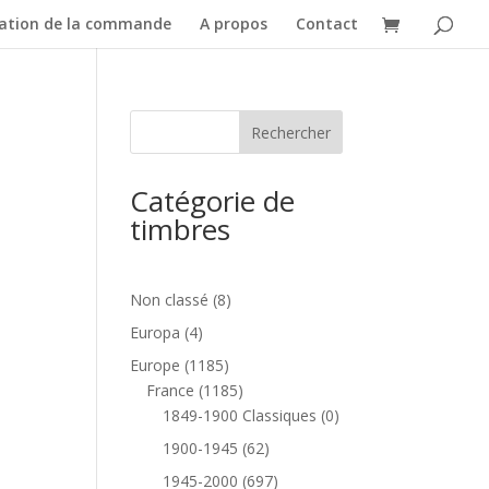
dation de la commande
A propos
Contact
Catégorie de
timbres
8
Non classé
8
produits
4
Europa
4
produits
1185
Europe
1185
produits
1185
France
1185
produits
0
1849-1900 Classiques
0
produit
62
1900-1945
62
produits
697
1945-2000
697