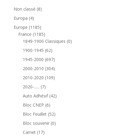
8
Non classé
8
produits
4
Europa
4
produits
1185
Europe
1185
produits
1185
France
1185
produits
0
1849-1900 Classiques
0
produit
62
1900-1945
62
produits
697
1945-2000
697
produits
304
2000-2010
304
produits
109
2010-2020
109
produits
7
2020-......
7
produits
42
Auto Adhésif
42
produits
6
Bloc CNEP
6
produits
52
Bloc Feuillet
52
produits
0
Bloc souvenir
0
produit
17
Carnet
17