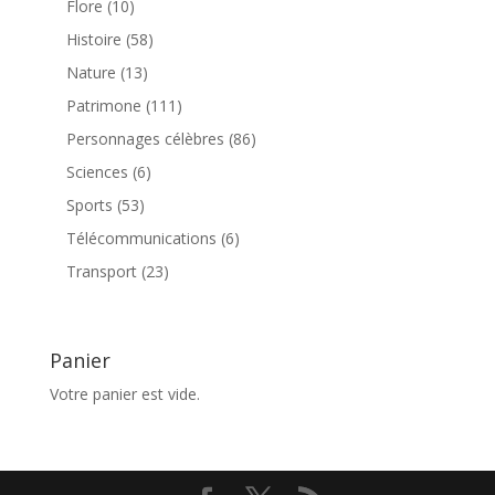
10
Flore
10
produits
58
Histoire
58
produits
13
Nature
13
produits
111
Patrimone
111
produits
86
Personnages célèbres
86
produits
6
Sciences
6
produits
53
Sports
53
produits
6
Télécommunications
6
produits
23
Transport
23
produits
Panier
Votre panier est vide.