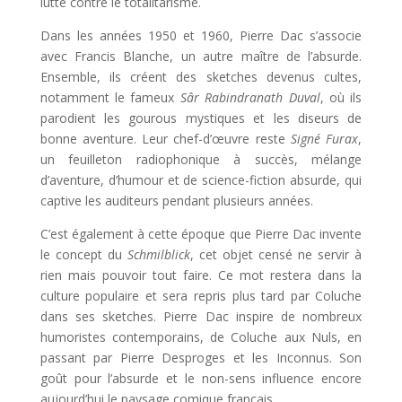
lutte contre le totalitarisme.
Dans les années 1950 et 1960, Pierre Dac s’associe
avec Francis Blanche, un autre maître de l’absurde.
Ensemble, ils créent des sketches devenus cultes,
notamment le fameux
Sâr Rabindranath Duval
, où ils
parodient les gourous mystiques et les diseurs de
bonne aventure. Leur chef-d’œuvre reste
Signé Furax
,
un feuilleton radiophonique à succès, mélange
d’aventure, d’humour et de science-fiction absurde, qui
captive les auditeurs pendant plusieurs années.
C’est également à cette époque que Pierre Dac invente
le concept du
Schmilblick
, cet objet censé ne servir à
rien mais pouvoir tout faire. Ce mot restera dans la
culture populaire et sera repris plus tard par Coluche
dans ses sketches. Pierre Dac inspire de nombreux
humoristes contemporains, de Coluche aux Nuls, en
passant par Pierre Desproges et les Inconnus. Son
goût pour l’absurde et le non-sens influence encore
aujourd’hui le paysage comique français.