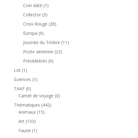
produits
1
Coin daté
1
produit
3
Collector
3
produits
28
Croix Rouge
28
produits
9
Europa
9
produits
11
Journée du Timbre
11
produits
23
Poste aérienne
23
produits
0
Préoblitérés
0
produit
1
Lot
1
produit
1
Sciences
1
produit
0
TAAF
0
produit
0
Carnet de voyage
0
produit
442
Thématiques
442
15
produits
Animaux
15
produits
133
Art
133
produits
1
Faune
1
produit