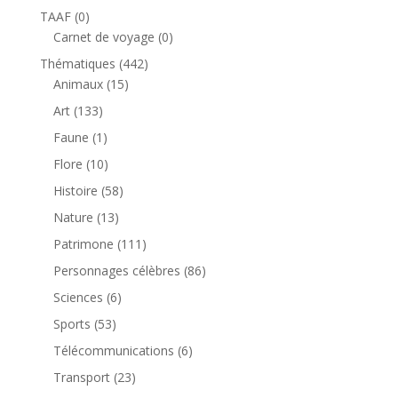
produit
0
TAAF
0
produit
0
Carnet de voyage
0
produit
442
Thématiques
442
15
produits
Animaux
15
produits
133
Art
133
produits
1
Faune
1
produit
10
Flore
10
produits
58
Histoire
58
produits
13
Nature
13
produits
111
Patrimone
111
produits
86
Personnages célèbres
86
produits
6
Sciences
6
produits
53
Sports
53
produits
6
Télécommunications
6
produits
23
Transport
23
produits