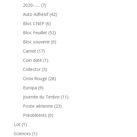
produits
7
2020-......
7
produits
42
Auto Adhésif
42
produits
6
Bloc CNEP
6
produits
52
Bloc Feuillet
52
produits
0
Bloc souvenir
0
produit
17
Carnet
17
produits
1
Coin daté
1
produit
3
Collector
3
produits
28
Croix Rouge
28
produits
9
Europa
9
produits
11
Journée du Timbre
11
produits
23
Poste aérienne
23
produits
0
Préoblitérés
0
produit
1
Lot
1
produit
1
Sciences
1