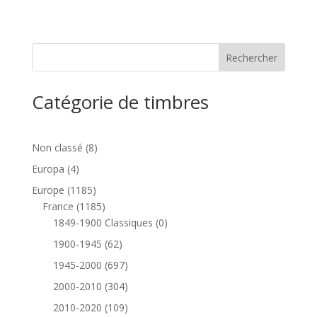
Catégorie de timbres
8
Non classé
8
produits
4
Europa
4
produits
1185
Europe
1185
produits
1185
France
1185
produits
0
1849-1900 Classiques
0
produit
62
1900-1945
62
produits
697
1945-2000
697
produits
304
2000-2010
304
produits
109
2010-2020
109