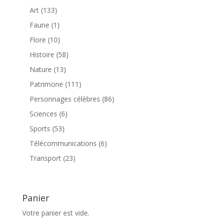
produits
133
Art
133
produits
1
Faune
1
produit
10
Flore
10
produits
58
Histoire
58
produits
13
Nature
13
produits
111
Patrimone
111
produits
86
Personnages célèbres
86
produits
6
Sciences
6
produits
53
Sports
53
produits
6
Télécommunications
6
produits
23
Transport
23
produits
Panier
Votre panier est vide.