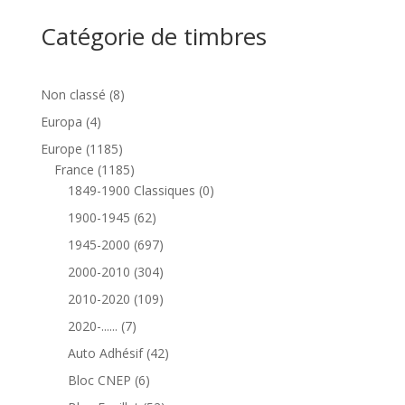
Catégorie de timbres
8
Non classé
8
produits
4
Europa
4
produits
1185
Europe
1185
produits
1185
France
1185
produits
0
1849-1900 Classiques
0
produit
62
1900-1945
62
produits
697
1945-2000
697
produits
304
2000-2010
304
produits
109
2010-2020
109
produits
7
2020-......
7
produits
42
Auto Adhésif
42
produits
6
Bloc CNEP
6
produits