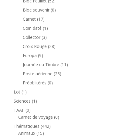
52
Bloc Feuillet
52
produits
0
Bloc souvenir
0
produit
17
Carnet
17
produits
1
Coin daté
1
produit
3
Collector
3
produits
28
Croix Rouge
28
produits
9
Europa
9
produits
11
Journée du Timbre
11
produits
23
Poste aérienne
23
produits
0
Préoblitérés
0
produit
1
Lot
1
produit
1
Sciences
1
produit
0
TAAF
0
produit
0
Carnet de voyage
0
produit
442
Thématiques
442
15
produits
Animaux
15