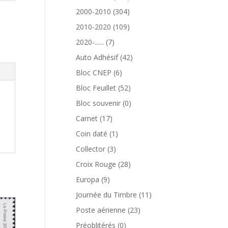
produits
304
2000-2010
304
produits
109
2010-2020
109
produits
7
2020-......
7
produits
42
Auto Adhésif
42
produits
6
Bloc CNEP
6
produits
52
Bloc Feuillet
52
produits
0
Bloc souvenir
0
produit
17
Carnet
17
produits
1
Coin daté
1
produit
3
Collector
3
produits
28
Croix Rouge
28
produits
9
Europa
9
produits
11
Journée du Timbre
11
produits
23
Poste aérienne
23
produits
0
Préoblitérés
0