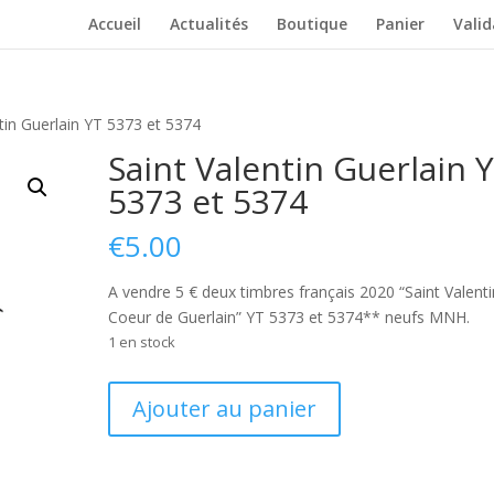
Accueil
Actualités
Boutique
Panier
Vali
ntin Guerlain YT 5373 et 5374
Saint Valentin Guerlain 
5373 et 5374
€
5.00
A vendre 5 € deux timbres français 2020 “Saint Valenti
Coeur de Guerlain” YT 5373 et 5374** neufs MNH.
1 en stock
quantité
Ajouter au panier
de
Saint
Valentin