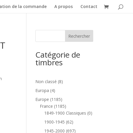
dation de la commande
A propos
Contact
YT
Catégorie de
timbres
n
8
Non classé
8
produits
4
Europa
4
produits
1185
Europe
1185
produits
1185
France
1185
produits
0
1849-1900 Classiques
0
produit
62
1900-1945
62
produits
697
1945-2000
697