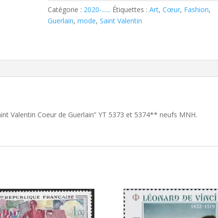
Guerlain
Catégorie :
2020-......
Étiquettes :
Art
,
Cœur
,
Fashion
,
YT
Guerlain
,
mode
,
Saint Valentin
5373
et
5374
aint Valentin Coeur de Guerlain” YT 5373 et 5374** neufs MNH.