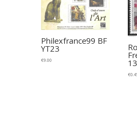
Philexfrance99 BF
Ro
YT23
Fr
€
9.00
13
€
0.4