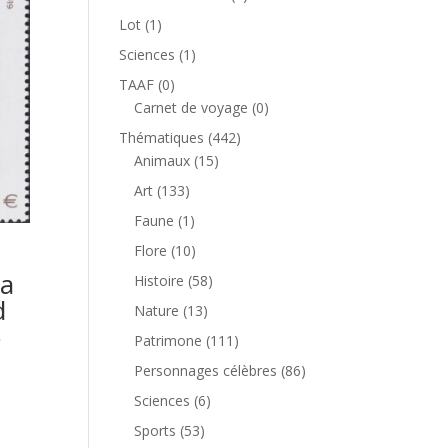
produit
1
Lot
1
produit
1
Sciences
1
produit
0
TAAF
0
produit
0
Carnet de voyage
0
produit
442
Thématiques
442
15
produits
Animaux
15
produits
133
Art
133
produits
1
Faune
1
produit
10
Flore
10
produits
la
58
Histoire
58
d
produits
13
Nature
13
5
produits
111
Patrimone
111
produits
86
Personnages célèbres
86
produits
6
Sciences
6
produits
53
Sports
53