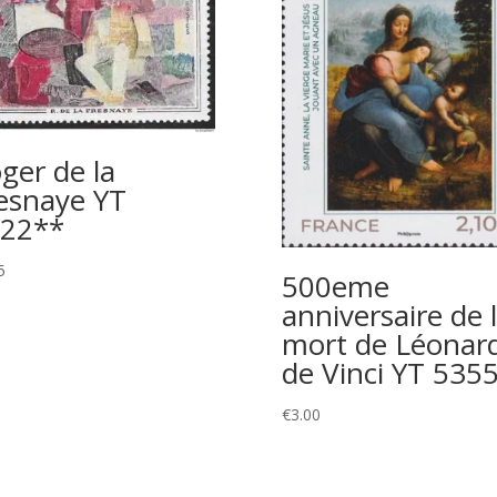
ger de la
esnaye YT
22**
5
500eme
anniversaire de 
mort de Léonar
de Vinci YT 535
€
3.00