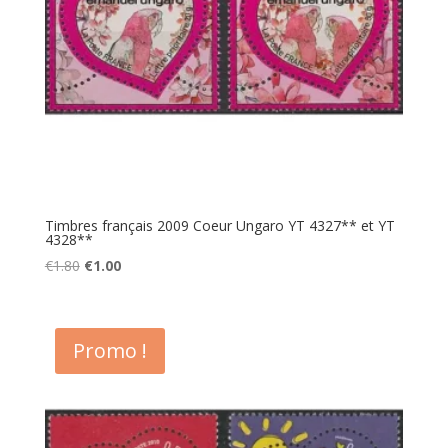
Timbres français 2009 Coeur Ungaro YT 4327** et YT
4328**
Le
Le
€
1.80
€
1.00
prix
prix
initial
actuel
était :
est :
Promo !
€1.80.
€1.00.