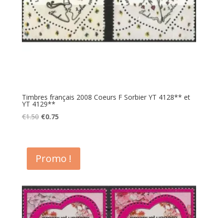
Timbres français 2008 Coeurs F Sorbier YT 4128** et
YT 4129**
Le
Le
€
1.50
€
0.75
prix
prix
initial
actuel
était :
est :
Promo !
€1.50.
€0.75.