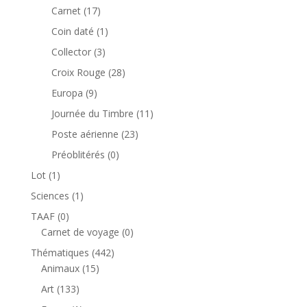
produit
17
Carnet
17
produits
1
Coin daté
1
produit
3
Collector
3
produits
28
Croix Rouge
28
produits
9
Europa
9
produits
11
Journée du Timbre
11
produits
23
Poste aérienne
23
produits
0
Préoblitérés
0
produit
1
Lot
1
produit
1
Sciences
1
produit
0
TAAF
0
produit
0
Carnet de voyage
0
produit
442
Thématiques
442
15
produits
Animaux
15
produits
133
Art
133
produits