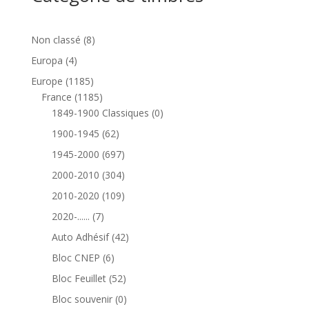
8
Non classé
8
produits
4
Europa
4
produits
1185
Europe
1185
produits
1185
France
1185
produits
0
1849-1900 Classiques
0
produit
62
1900-1945
62
produits
697
1945-2000
697
produits
304
2000-2010
304
produits
109
2010-2020
109
produits
7
2020-......
7
produits
42
Auto Adhésif
42
produits
6
Bloc CNEP
6
produits
52
Bloc Feuillet
52
produits
0
Bloc souvenir
0