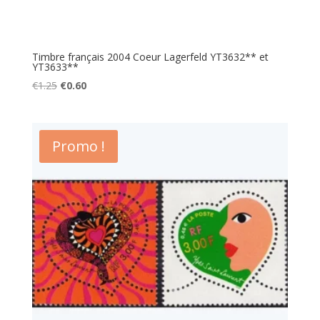
Timbre français 2004 Coeur Lagerfeld YT3632** et
YT3633**
Le
Le
€
1.25
€
0.60
prix
prix
initial
actuel
était :
est :
Promo !
€1.25.
€0.60.