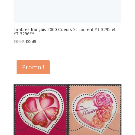
Timbres français 2000 Coeurs St Laurent YT 3295 et
YT 3296**
Le
Le
€
0.92
€
0.45
prix
prix
initial
actuel
était :
est :
Promo !
€0.92.
€0.45.