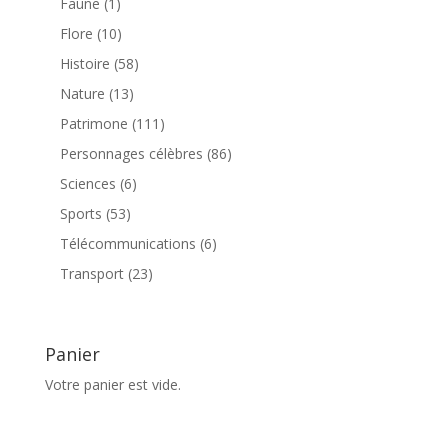
1
Faune
1
produit
10
Flore
10
produits
58
Histoire
58
produits
13
Nature
13
produits
111
Patrimone
111
produits
86
Personnages célèbres
86
produits
6
Sciences
6
produits
53
Sports
53
produits
6
Télécommunications
6
produits
23
Transport
23
produits
Panier
Votre panier est vide.