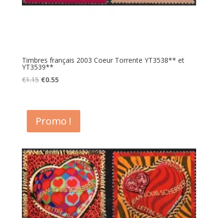
Timbres français 2003 Coeur Torrente YT3538** et
YT3539**
Le
Le
€
1.15
€
0.55
prix
prix
initial
actuel
était :
est :
Promo !
€1.15.
€0.55.