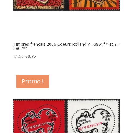
Timbres français 2006 Coeurs Rolland YT 3861** et YT
3862**
Le
Le
€
1.50
€
0.75
prix
prix
initial
actuel
était :
est :
Promo !
€1.50.
€0.75.