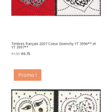
Timbres français 2007 Coeur Givenchy YT 3996** et
YT 3997**
Le
Le
€
1.50
€
0.75
prix
prix
initial
actuel
était :
est :
Promo !
€1.50.
€0.75.