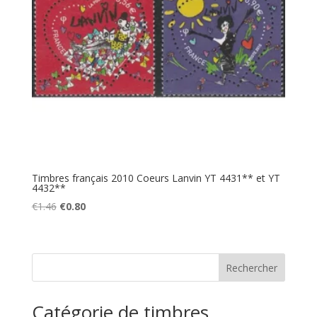
Timbres français 2010 Coeurs Lanvin YT 4431** et YT
4432**
Le
Le
€
1.46
€
0.80
prix
prix
initial
actuel
était :
est :
€1.46.
€0.80.
Catégorie de timbres