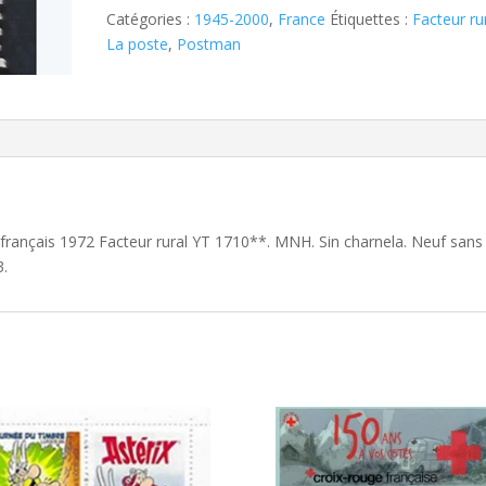
1710**
Catégories :
1945-2000
,
France
Étiquettes :
Facteur ru
La poste
,
Postman
 français 1972 Facteur rural YT 1710**. MNH. Sin charnela. Neuf sans
3.