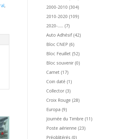
produits
ral
,
304
2000-2010
304
produits
109
2010-2020
109
produits
7
2020-......
7
produits
42
Auto Adhésif
42
produits
6
Bloc CNEP
6
produits
52
Bloc Feuillet
52
produits
0
Bloc souvenir
0
produit
17
Carnet
17
produits
1
Coin daté
1
produit
3
Collector
3
produits
28
Croix Rouge
28
produits
9
Europa
9
produits
11
Journée du Timbre
11
produits
23
Poste aérienne
23
produits
0
Préoblitérés
0