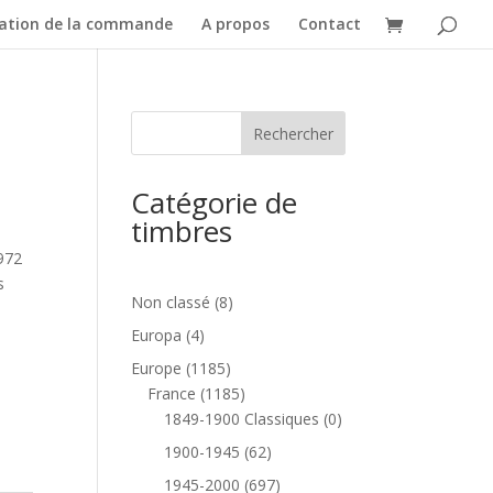
dation de la commande
A propos
Contact
Catégorie de
timbres
1972
s
8
Non classé
8
produits
4
Europa
4
produits
1185
Europe
1185
produits
1185
France
1185
produits
0
1849-1900 Classiques
0
produit
62
1900-1945
62
produits
697
1945-2000
697