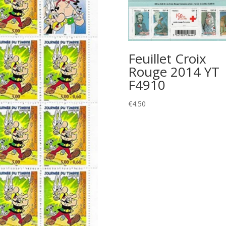
Feuillet Croix
Rouge 2014 YT
F4910
€
4.50