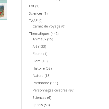
produit
1
Lot
1
produit
1
Sciences
1
produit
0
TAAF
0
produit
0
Carnet de voyage
0
produit
442
Thématiques
442
15
produits
Animaux
15
produits
133
Art
133
produits
1
Faune
1
produit
10
Flore
10
produits
58
Histoire
58
produits
13
Nature
13
produits
111
Patrimone
111
produits
86
Personnages célèbres
86
produits
6
Sciences
6
produits
53
Sports
53