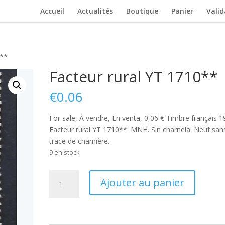
Accueil
Actualités
Boutique
Panier
Vali
0**
Facteur rural YT 1710**
€
0.06
For sale, A vendre, En venta, 0,06 € Timbre français 
Facteur rural YT 1710**. MNH. Sin charnela. Neuf san
trace de charnière.
9 en stock
quantité
Ajouter au panier
de
Facteur
rural
YT