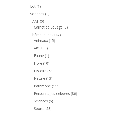
produit
1
Lot
1
produit
1
Sciences
1
produit
0
TAAF
0
produit
0
Carnet de voyage
0
produit
442
Thématiques
442
15
produits
Animaux
15
produits
133
Art
133
produits
1
Faune
1
produit
10
Flore
10
produits
58
Histoire
58
produits
13
Nature
13
produits
111
Patrimone
111
produits
86
Personnages célèbres
86
produits
6
Sciences
6
produits
53
Sports
53