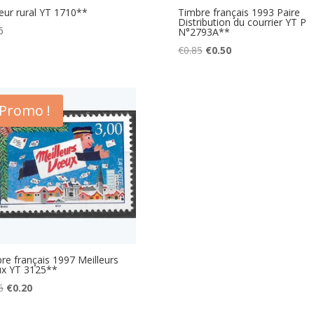
eur rural YT 1710**
Timbre français 1993 Paire
Distribution du courrier YT P
6
N°2793A**
Le
Le
€
0.85
€
0.50
prix
prix
initial
actuel
était :
est :
Promo !
€0.85.
€0.50.
re français 1997 Meilleurs
x YT 3125**
Le
Le
6
€
0.20
prix
prix