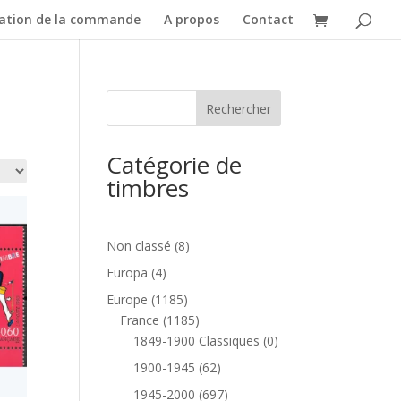
dation de la commande
A propos
Contact
Catégorie de
timbres
8
Non classé
8
produits
4
Europa
4
produits
1185
Europe
1185
produits
1185
France
1185
produits
0
1849-1900 Classiques
0
produit
62
1900-1945
62
produits
697
1945-2000
697