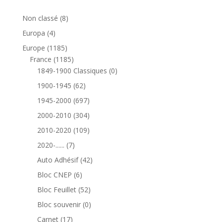
8
Non classé
8
produits
4
Europa
4
produits
1185
Europe
1185
produits
1185
France
1185
produits
0
1849-1900 Classiques
0
produit
62
1900-1945
62
produits
697
1945-2000
697
produits
304
2000-2010
304
produits
109
2010-2020
109
produits
7
2020-......
7
produits
42
Auto Adhésif
42
produits
6
Bloc CNEP
6
produits
52
Bloc Feuillet
52
produits
0
Bloc souvenir
0
produit
17
Carnet
17