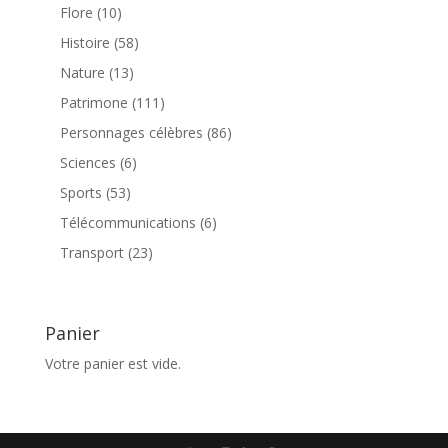
produit
10
Flore
10
produits
58
Histoire
58
produits
13
Nature
13
produits
111
Patrimone
111
produits
86
Personnages célèbres
86
produits
6
Sciences
6
produits
53
Sports
53
produits
6
Télécommunications
6
produits
23
Transport
23
produits
Panier
Votre panier est vide.