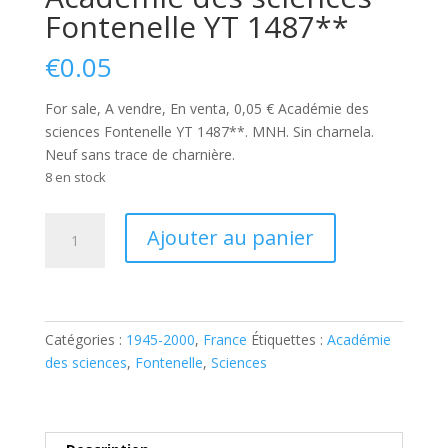
Fontenelle YT 1487**
€
0.05
For sale, A vendre, En venta, 0,05 € Académie des
sciences Fontenelle YT 1487**. MNH. Sin charnela.
Neuf sans trace de charnière.
8 en stock
quantité
Ajouter au panier
de
Académie
des
sciences
Fontenelle
Catégories :
1945-2000
,
France
Étiquettes :
Académie
YT
des sciences
,
Fontenelle
,
Sciences
1487**