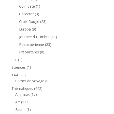
produits
1
Coin daté
1
produit
3
Collector
3
produits
28
Croix Rouge
28
produits
9
Europa
9
produits
11
Journée du Timbre
11
produits
23
Poste aérienne
23
produits
0
Préoblitérés
0
produit
1
Lot
1
produit
1
Sciences
1
produit
0
TAAF
0
produit
0
Carnet de voyage
0
produit
442
Thématiques
442
15
produits
Animaux
15
produits
133
Art
133
produits
1
Faune
1