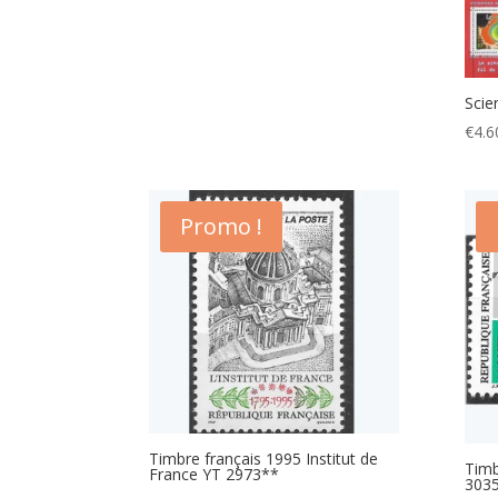
Scie
€
4.6
Promo !
Timbre français 1995 Institut de
Timb
France YT 2973**
303