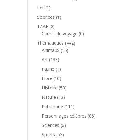
produit
1
Lot
1
produit
1
Sciences
1
produit
0
TAAF
0
produit
0
Carnet de voyage
0
produit
442
Thématiques
442
15
produits
Animaux
15
produits
133
Art
133
produits
1
Faune
1
produit
10
Flore
10
produits
58
Histoire
58
produits
13
Nature
13
produits
111
Patrimone
111
produits
86
Personnages célèbres
86
produits
6
Sciences
6
produits
53
Sports
53