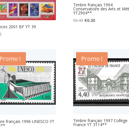
Timbre français 1994
Conservatoire des Arts et Mét
YT2904**
Le
Le
€
0.43
€
0.20
nces 2001 BF YT 39
prix
prix
initial
actuel
0
était :
est :
€0.43.
€0.20.
Promo !
Promo !
Timbre français 1997 Collège
re français 1996 UNESCO YT
France YT 3114**
5**