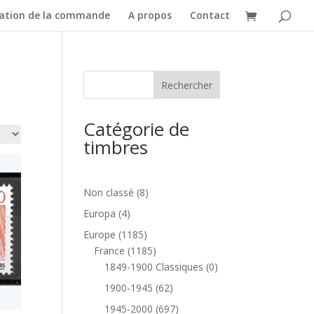
dation de la commande
A propos
Contact
Catégorie de
timbres
8
Non classé
8
produits
4
Europa
4
produits
1185
Europe
1185
produits
1185
France
1185
produits
0
1849-1900 Classiques
0
produit
62
1900-1945
62
produits
697
1945-2000
697