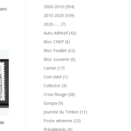
produits
304
2000-2010
304
iers
produits
109
2010-2020
109
produits
7
2020-......
7
produits
42
Auto Adhésif
42
produits
6
Bloc CNEP
6
produits
52
Bloc Feuillet
52
produits
0
Bloc souvenir
0
produit
17
Carnet
17
produits
1
Coin daté
1
produit
3
Collector
3
produits
28
Croix Rouge
28
produits
9
Europa
9
produits
11
Journée du Timbre
11
produits
23
Poste aérienne
23
 de
produits
0
Préoblitérés
0