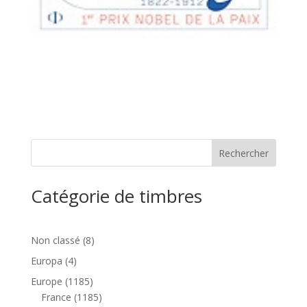
Catégorie de timbres
8
Non classé
8
produits
4
Europa
4
produits
1185
Europe
1185
produits
1185
France
1185