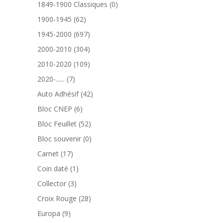
produits
0
1849-1900 Classiques
0
produit
62
1900-1945
62
produits
697
1945-2000
697
produits
304
2000-2010
304
produits
109
2010-2020
109
produits
7
2020-......
7
produits
42
Auto Adhésif
42
produits
6
Bloc CNEP
6
produits
52
Bloc Feuillet
52
produits
0
Bloc souvenir
0
produit
17
Carnet
17
produits
1
Coin daté
1
produit
3
Collector
3
produits
28
Croix Rouge
28
produits
9
Europa
9