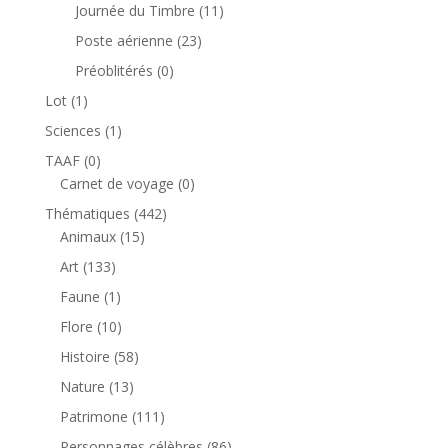
produits
11
Journée du Timbre
11
produits
23
Poste aérienne
23
produits
0
Préoblitérés
0
produit
1
Lot
1
produit
1
Sciences
1
produit
0
TAAF
0
produit
0
Carnet de voyage
0
produit
442
Thématiques
442
15
produits
Animaux
15
produits
133
Art
133
produits
1
Faune
1
produit
10
Flore
10
produits
58
Histoire
58
produits
13
Nature
13
produits
111
Patrimone
111
produits
86
Personnages célèbres
86