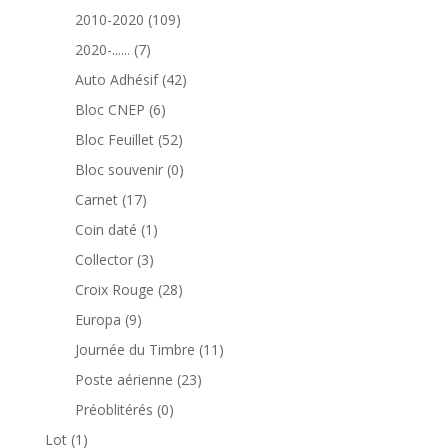
produits
109
2010-2020
109
produits
7
2020-......
7
produits
42
Auto Adhésif
42
produits
6
Bloc CNEP
6
produits
52
Bloc Feuillet
52
produits
0
Bloc souvenir
0
produit
17
Carnet
17
produits
1
Coin daté
1
produit
3
Collector
3
produits
28
Croix Rouge
28
produits
9
Europa
9
produits
11
Journée du Timbre
11
produits
23
Poste aérienne
23
produits
0
Préoblitérés
0
produit
1
Lot
1