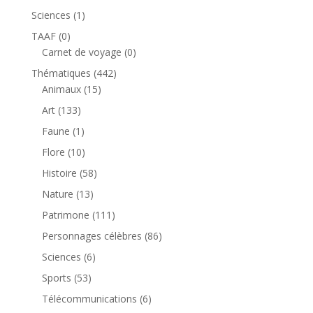
produit
1
Sciences
1
produit
0
TAAF
0
produit
0
Carnet de voyage
0
produit
442
Thématiques
442
15
produits
Animaux
15
produits
133
Art
133
produits
1
Faune
1
produit
10
Flore
10
produits
58
Histoire
58
produits
13
Nature
13
produits
111
Patrimone
111
produits
86
Personnages célèbres
86
produits
6
Sciences
6
produits
53
Sports
53
produits
6
Télécommunications
6