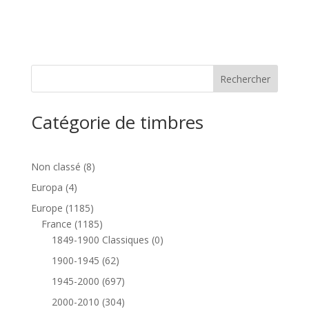
Catégorie de timbres
8
Non classé
8
produits
4
Europa
4
produits
1185
Europe
1185
produits
1185
France
1185
produits
0
1849-1900 Classiques
0
produit
62
1900-1945
62
produits
697
1945-2000
697
produits
304
2000-2010
304