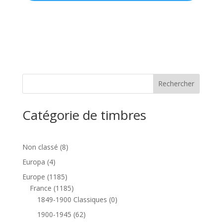
Catégorie de timbres
8
Non classé
8
produits
4
Europa
4
produits
1185
Europe
1185
produits
1185
France
1185
produits
0
1849-1900 Classiques
0
produit
62
1900-1945
62