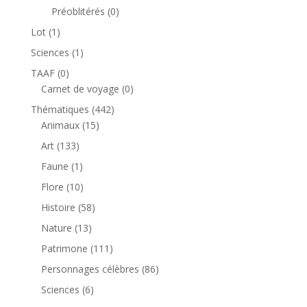
produits
0
Préoblitérés
0
produit
1
Lot
1
produit
1
Sciences
1
produit
0
TAAF
0
produit
0
Carnet de voyage
0
produit
442
Thématiques
442
15
produits
Animaux
15
produits
133
Art
133
produits
1
Faune
1
produit
10
Flore
10
produits
58
Histoire
58
produits
13
Nature
13
produits
111
Patrimone
111
produits
86
Personnages célèbres
86
produits
6
Sciences
6
produits