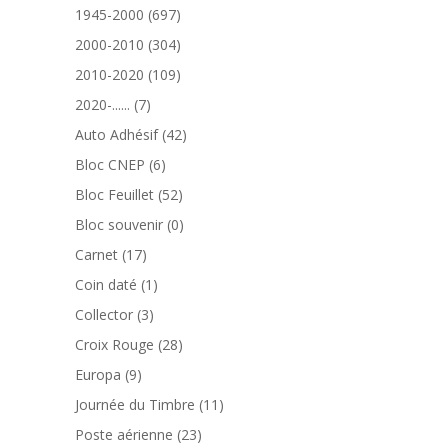
produits
697
1945-2000
697
produits
304
2000-2010
304
produits
109
2010-2020
109
produits
7
2020-......
7
produits
42
Auto Adhésif
42
produits
6
Bloc CNEP
6
produits
52
Bloc Feuillet
52
produits
0
Bloc souvenir
0
produit
17
Carnet
17
produits
1
Coin daté
1
produit
3
Collector
3
produits
28
Croix Rouge
28
produits
9
Europa
9
produits
11
Journée du Timbre
11
produits
23
Poste aérienne
23