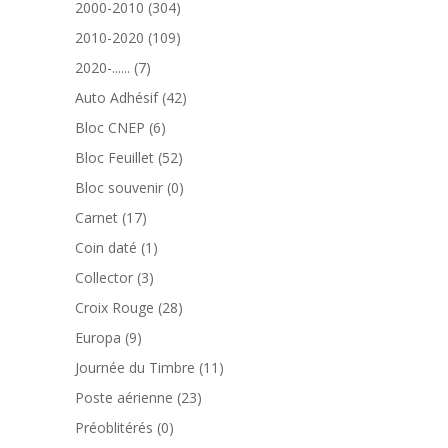
304
2000-2010
304
produits
109
2010-2020
109
produits
7
2020-......
7
produits
42
Auto Adhésif
42
produits
6
Bloc CNEP
6
produits
52
Bloc Feuillet
52
produits
0
Bloc souvenir
0
produit
17
Carnet
17
produits
1
Coin daté
1
produit
3
Collector
3
produits
28
Croix Rouge
28
produits
9
Europa
9
produits
11
Journée du Timbre
11
produits
23
Poste aérienne
23
produits
0
Préoblitérés
0