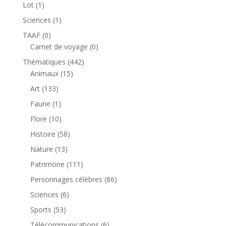
produit
1
Lot
1
produit
1
Sciences
1
produit
0
TAAF
0
produit
0
Carnet de voyage
0
produit
442
Thématiques
442
15
produits
Animaux
15
produits
133
Art
133
produits
1
Faune
1
produit
10
Flore
10
produits
58
Histoire
58
produits
13
Nature
13
produits
111
Patrimone
111
produits
86
Personnages célèbres
86
produits
6
Sciences
6
produits
53
Sports
53
produits
6
Télécommunications
6