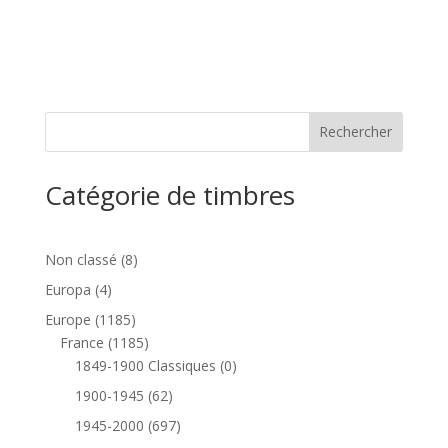
Catégorie de timbres
8
Non classé
8
produits
4
Europa
4
produits
1185
Europe
1185
produits
1185
France
1185
produits
0
1849-1900 Classiques
0
produit
62
1900-1945
62
produits
697
1945-2000
697
produits