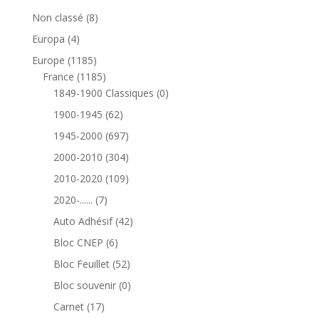
8
Non classé
8
produits
4
Europa
4
produits
1185
Europe
1185
produits
1185
France
1185
produits
0
1849-1900 Classiques
0
produit
62
1900-1945
62
produits
697
1945-2000
697
produits
304
2000-2010
304
produits
109
2010-2020
109
produits
7
2020-......
7
produits
42
Auto Adhésif
42
produits
6
Bloc CNEP
6
produits
52
Bloc Feuillet
52
produits
0
Bloc souvenir
0
produit
17
Carnet
17