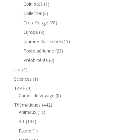
produits
1
Coin daté
1
produit
3
Collector
3
produits
28
Croix Rouge
28
produits
9
Europa
9
produits
11
Journée du Timbre
11
produits
23
Poste aérienne
23
produits
0
Préoblitérés
0
produit
1
Lot
1
produit
1
Sciences
1
produit
0
TAAF
0
produit
0
Carnet de voyage
0
produit
442
Thématiques
442
15
produits
Animaux
15
produits
133
Art
133
produits
1
Faune
1
produit
10