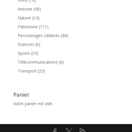
Flore
10
produits
58
Histoire
58
produits
13
Nature
13
produits
111
Patrimone
111
produits
86
Personnages célèbres
86
produits
6
Sciences
6
produits
53
Sports
53
produits
6
Télécommunications
6
produits
23
Transport
23
produits
Panier
Votre panier est vide.