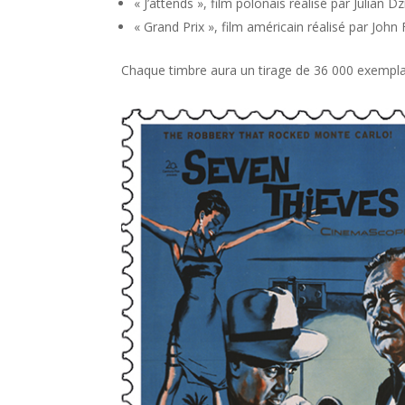
« J’attends », film polonais réalisé par Julian Dz
« Grand Prix », film américain réalisé par Joh
Chaque timbre aura un tirage de 36 000 exempla