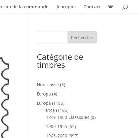
dation de la commande
A propos
Contact
Catégorie de
timbres
8
Non classé
8
produits
4
Europa
4
produits
1185
Europe
1185
produits
1185
France
1185
produits
0
1849-1900 Classiques
0
produit
62
1900-1945
62
produits
697
1945-2000
697