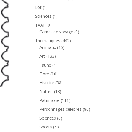
produit
1
Lot
1
produit
1
Sciences
1
produit
0
TAAF
0
produit
0
Carnet de voyage
0
produit
442
Thématiques
442
15
produits
Animaux
15
produits
133
Art
133
produits
1
Faune
1
produit
10
Flore
10
produits
58
Histoire
58
produits
13
Nature
13
produits
111
Patrimone
111
produits
86
Personnages célèbres
86
produits
6
Sciences
6
produits
53
Sports
53