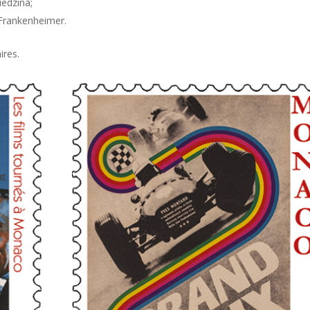
iedzina;
n Frankenheimer.
ires.