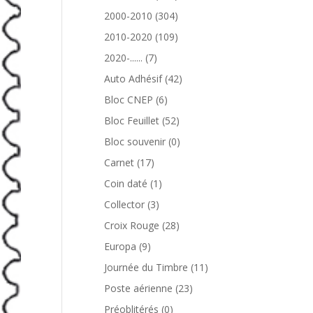
produits
304
2000-2010
304
produits
109
2010-2020
109
produits
7
2020-......
7
produits
42
Auto Adhésif
42
produits
6
Bloc CNEP
6
produits
52
Bloc Feuillet
52
produits
0
Bloc souvenir
0
produit
17
Carnet
17
produits
1
Coin daté
1
produit
3
Collector
3
produits
28
Croix Rouge
28
produits
9
Europa
9
produits
11
Journée du Timbre
11
produits
23
Poste aérienne
23
produits
0
Préoblitérés
0