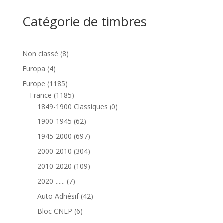
Catégorie de timbres
8
Non classé
8
produits
4
Europa
4
produits
1185
Europe
1185
produits
1185
France
1185
produits
0
1849-1900 Classiques
0
produit
62
1900-1945
62
produits
697
1945-2000
697
produits
304
2000-2010
304
produits
109
2010-2020
109
produits
7
2020-......
7
produits
42
Auto Adhésif
42
produits
6
Bloc CNEP
6
produits