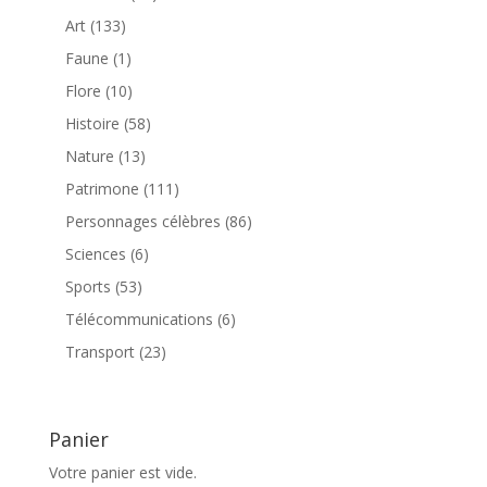
produits
133
Art
133
produits
1
Faune
1
produit
10
Flore
10
produits
58
Histoire
58
produits
13
Nature
13
produits
111
Patrimone
111
produits
86
Personnages célèbres
86
produits
6
Sciences
6
produits
53
Sports
53
produits
6
Télécommunications
6
produits
23
Transport
23
produits
Panier
Votre panier est vide.