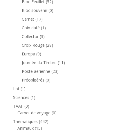
52
Bloc Feuillet
52
produits
0
Bloc souvenir
0
produit
17
Carnet
17
produits
1
Coin daté
1
produit
3
Collector
3
produits
28
Croix Rouge
28
produits
9
Europa
9
produits
11
Journée du Timbre
11
produits
23
Poste aérienne
23
produits
0
Préoblitérés
0
produit
1
Lot
1
produit
1
Sciences
1
produit
0
TAAF
0
produit
0
Carnet de voyage
0
produit
442
Thématiques
442
15
produits
Animaux
15