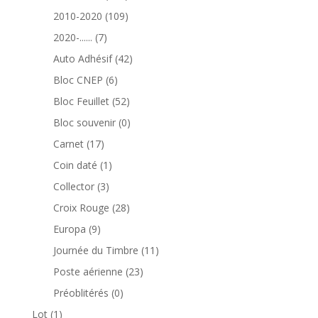
produits
109
2010-2020
109
produits
7
2020-......
7
produits
42
Auto Adhésif
42
produits
6
Bloc CNEP
6
produits
52
Bloc Feuillet
52
produits
0
Bloc souvenir
0
produit
17
Carnet
17
produits
1
Coin daté
1
produit
3
Collector
3
produits
28
Croix Rouge
28
produits
9
Europa
9
produits
11
Journée du Timbre
11
produits
23
Poste aérienne
23
produits
0
Préoblitérés
0
produit
1
Lot
1