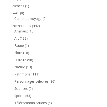
produit
1
Sciences
1
produit
0
TAAF
0
produit
0
Carnet de voyage
0
produit
442
Thématiques
442
15
produits
Animaux
15
produits
133
Art
133
produits
1
Faune
1
produit
10
Flore
10
produits
58
Histoire
58
produits
13
Nature
13
produits
111
Patrimone
111
produits
86
Personnages célèbres
86
produits
6
Sciences
6
produits
53
Sports
53
produits
6
Télécommunications
6