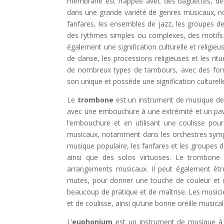
membrane est frappée avec des baguettes, des 
dans une grande variété de genres musicaux, no
fanfares, les ensembles de jazz, les groupes d
des rythmes simples ou complexes, des motifs ré
également une signification culturelle et religieu
de danse, les processions religieuses et les ri
de nombreux types de tambours, avec des forme
son unique et possède une signification culturell
Le
trombone
est un instrument de musique de 
avec une embouchure à une extrémité et un pavill
l’embouchure et en utilisant une coulisse pou
musicaux, notamment dans les orchestres symph
musique populaire, les fanfares et les groupes 
ainsi que des solos virtuoses. Le trombone 
arrangements musicaux. Il peut également être
mutes, pour donner une touche de couleur et 
beaucoup de pratique et de maîtrise. Les music
et de coulisse, ainsi qu’une bonne oreille music
L’
euphonium
est un instrument de musique à ve