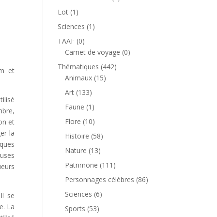
produit
1
Lot
1
produit
1
Sciences
1
produit
0
TAAF
0
produit
0
Carnet de voyage
0
produit
442
Thématiques
442
um et
15
produits
Animaux
15
produits
133
Art
133
ilisé
produits
1
Faune
1
mbre,
produit
10
Flore
10
on et
produits
er la
58
Histoire
58
iques
produits
13
Nature
13
euses
produits
111
Patrimone
111
ueurs
produits
86
Personnages célèbres
86
produits
6
Sciences
6
Il se
produits
e. La
53
Sports
53