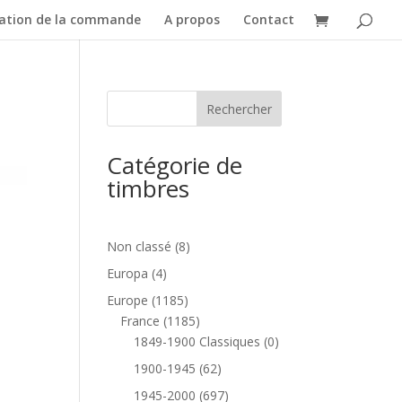
dation de la commande
A propos
Contact
Catégorie de
timbres
8
Non classé
8
produits
4
Europa
4
produits
1185
Europe
1185
produits
1185
France
1185
produits
0
1849-1900 Classiques
0
produit
62
1900-1945
62
produits
697
1945-2000
697