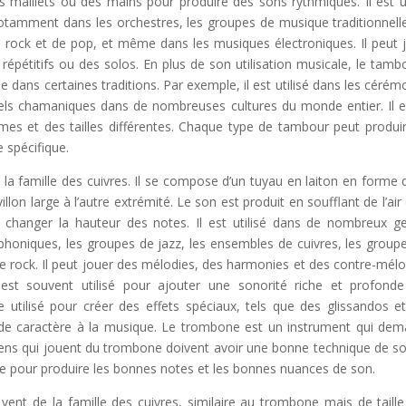
maillets ou des mains pour produire des sons rythmiques. Il est ut
tamment dans les orchestres, les groupes de musique traditionnelle
e rock et de pop, et même dans les musiques électroniques. Il peut 
pétitifs ou des solos. En plus de son utilisation musicale, le tamb
se dans certaines traditions. Par exemple, il est utilisé dans les cérém
tuels chamaniques dans de nombreuses cultures du monde entier. Il e
s et des tailles différentes. Chaque type de tambour peut produi
e spécifique.
la famille des cuivres. Il se compose d’un tuyau en laiton en forme 
on large à l’autre extrémité. Le son est produit en soufflant de l’air
r changer la hauteur des notes. Il est utilisé dans de nombreux g
oniques, les groupes de jazz, les ensembles de cuivres, les group
de rock. Il peut jouer des mélodies, des harmonies et des contre-mélo
est souvent utilisé pour ajouter une sonorité riche et profond
 utilisé pour créer des effets spéciaux, tels que des glissandos e
de caractère à la musique. Le trombone est un instrument qui de
iens qui jouent du trombone doivent avoir une bonne technique de so
ale pour produire les bonnes notes et les bonnes nuances de son.
nt de la famille des cuivres, similaire au trombone mais de taille