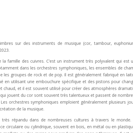
imbres sur des instruments de musique (cor, tambour, euphoni
2023.
 famille des cuivres. C’est un instrument très polyvalent qui est ut
notamment dans les orchestres symphoniques, les ensembles de cha
es groupes de rock et de pop. Il est généralement fabriqué en lait
ué en utilisant une embouchure spécifique et des pistons pour chang
et chaud, et il est souvent utilisé pour créer des atmosphères dramat
qui jouent du cor sont souvent très talentueux et passent de nombr
. Les orchestres symphoniques emploient généralement plusieurs jo
 création de la musique.
 très répandu dans de nombreuses cultures à travers le monde. 
circulaire ou cylindrique, souvent en bois, en métal ou en plastiqu