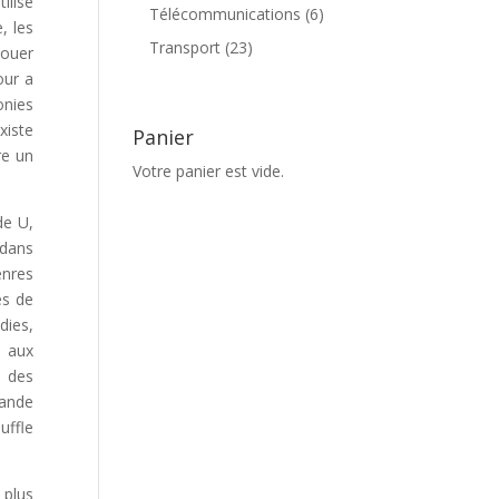
ilisé
produits
6
Télécommunications
6
, les
produits
23
Transport
23
jouer
produits
our a
onies
xiste
Panier
re un
Votre panier est vide.
de U,
 dans
enres
es de
dies,
e aux
t des
mande
uffle
 plus