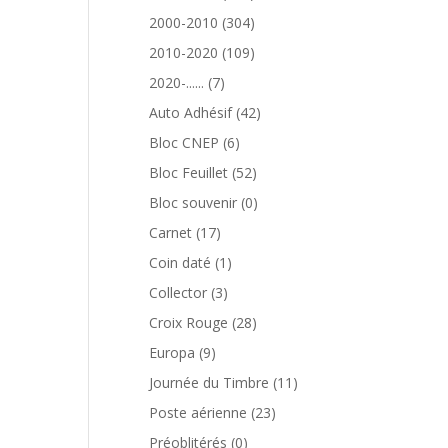
produits
304
2000-2010
304
produits
109
2010-2020
109
produits
7
2020-......
7
produits
42
Auto Adhésif
42
produits
6
Bloc CNEP
6
produits
52
Bloc Feuillet
52
produits
0
Bloc souvenir
0
produit
17
Carnet
17
produits
1
Coin daté
1
produit
3
Collector
3
produits
28
Croix Rouge
28
produits
9
Europa
9
produits
11
Journée du Timbre
11
produits
23
Poste aérienne
23
produits
0
Préoblitérés
0