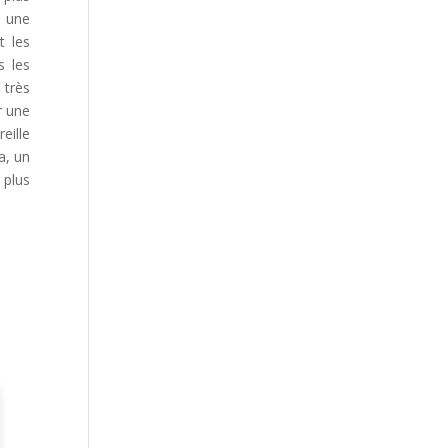
c une
t les
s les
 très
r une
eille
a, un
 plus