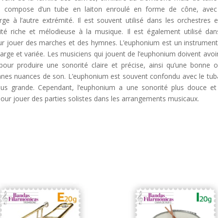
 se compose d’un tube en laiton enroulé en forme de cône, ave
e à l’autre extrémité. Il est souvent utilisé dans les orchestres e
é riche et mélodieuse à la musique. Il est également utilisé dan
our jouer des marches et des hymnes. L’euphonium est un instrument
rge et variée. Les musiciens qui jouent de l’euphonium doivent avoi
ur produire une sonorité claire et précise, ainsi qu’une bonne or
onnes nuances de son. L’euphonium est souvent confondu avec le tub
 plus grande. Cependant, l’euphonium a une sonorité plus douce et
 pour jouer des parties solistes dans les arrangements musicaux.