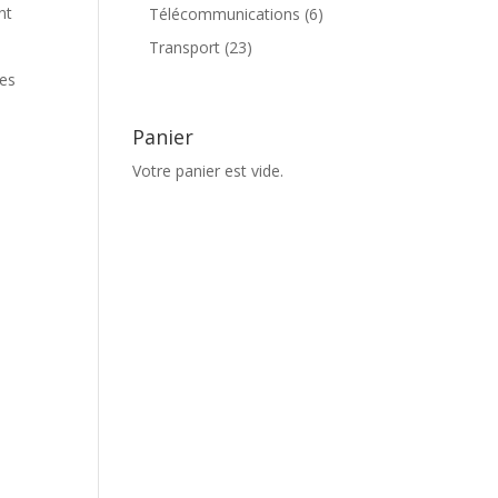
produits
nt
6
Télécommunications
6
produits
23
Transport
23
produits
tes
Panier
Votre panier est vide.