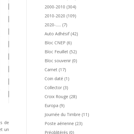
produits
304
2000-2010
304
produits
109
2010-2020
109
produits
7
2020-......
7
produits
42
Auto Adhésif
42
produits
6
Bloc CNEP
6
produits
52
Bloc Feuillet
52
produits
0
Bloc souvenir
0
produit
17
Carnet
17
produits
1
Coin daté
1
produit
3
Collector
3
produits
28
Croix Rouge
28
produits
9
Europa
9
produits
11
Journée du Timbre
11
produits
ts de
23
Poste aérienne
23
et un
produits
0
Préoblitérés
0