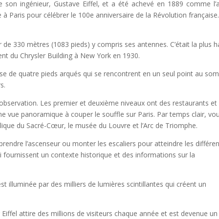
e son ingénieur, Gustave Eiffel, et a été achevé en 1889 comme l’
e à Paris pour célébrer le 100e anniversaire de la Révolution française
r de 330 mètres (1083 pieds) y compris ses antennes. C’était la plus 
ment du Chrysler Building à New York en 1930.
ose de quatre pieds arqués qui se rencontrent en un seul point au so
s.
d’observation. Les premier et deuxième niveaux ont des restaurants et
ne vue panoramique à couper le souffle sur Paris. Par temps clair, vo
lique du Sacré-Cœur, le musée du Louvre et l’Arc de Triomphe.
prendre l’ascenseur ou monter les escaliers pour atteindre les différe
ui fournissent un contexte historique et des informations sur la
 est illuminée par des milliers de lumières scintillantes qui créent un
Eiffel attire des millions de visiteurs chaque année et est devenue un