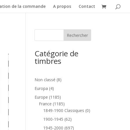
dation de la commande
A propos
Contact
Catégorie de
timbres
8
Non classé
8
produits
4
Europa
4
produits
1185
Europe
1185
produits
1185
France
1185
produits
0
1849-1900 Classiques
0
produit
62
1900-1945
62
produits
697
1945-2000
697