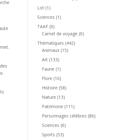
arche
produit
1
Lot
1
.
produit
1
Sciences
1
produit
0
TAAF
0
haute
produit
0
Carnet de voyage
0
produit
442
Thématiques
442
mmet.
15
produits
Animaux
15
produits
133
Art
133
 des
produits
1
Faune
1
us
produit
10
Flore
10
produits
58
Histoire
58
nts
produits
13
Nature
13
produits
111
Patrimone
111
produits
86
Personnages célèbres
86
produits
6
Sciences
6
produits
53
Sports
53