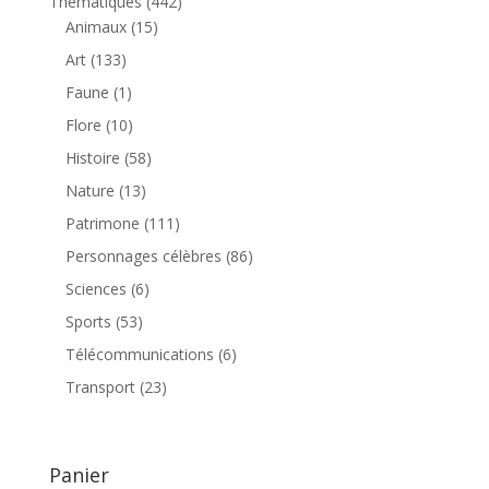
442
Thématiques
442
15
produits
Animaux
15
produits
133
Art
133
produits
1
Faune
1
produit
10
Flore
10
produits
58
Histoire
58
produits
13
Nature
13
produits
111
Patrimone
111
produits
86
Personnages célèbres
86
produits
6
Sciences
6
produits
53
Sports
53
produits
6
Télécommunications
6
produits
23
Transport
23
produits
Panier