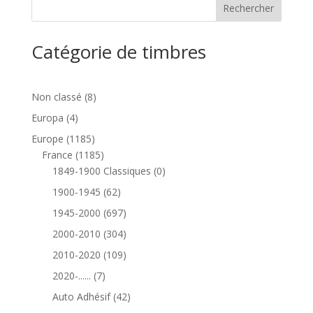
Catégorie de timbres
8
Non classé
8
produits
4
Europa
4
produits
1185
Europe
1185
produits
1185
France
1185
produits
0
1849-1900 Classiques
0
produit
62
1900-1945
62
produits
697
1945-2000
697
produits
304
2000-2010
304
produits
109
2010-2020
109
produits
7
2020-......
7
produits
42
Auto Adhésif
42
produits