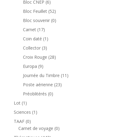
6
Bloc CNEP
6
produits
52
Bloc Feuillet
52
produits
0
Bloc souvenir
0
produit
17
Carnet
17
produits
1
Coin daté
1
produit
3
Collector
3
produits
28
Croix Rouge
28
produits
9
Europa
9
produits
11
Journée du Timbre
11
produits
23
Poste aérienne
23
produits
0
Préoblitérés
0
produit
1
Lot
1
produit
1
Sciences
1
produit
0
TAAF
0
produit
0
Carnet de voyage
0
produit