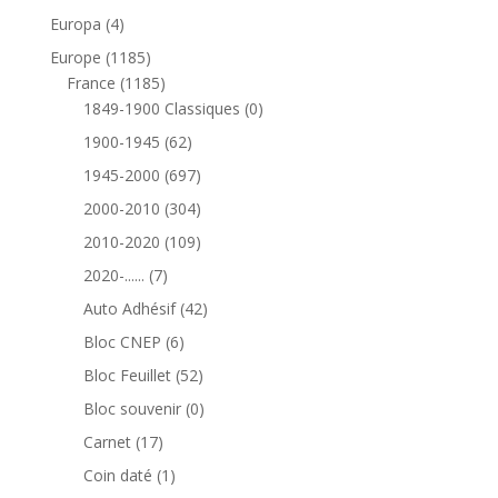
produits
4
Europa
4
produits
1185
Europe
1185
produits
1185
France
1185
produits
0
1849-1900 Classiques
0
produit
62
1900-1945
62
produits
697
1945-2000
697
produits
304
2000-2010
304
produits
109
2010-2020
109
produits
7
2020-......
7
produits
42
Auto Adhésif
42
produits
6
Bloc CNEP
6
produits
52
Bloc Feuillet
52
produits
0
Bloc souvenir
0
produit
17
Carnet
17
produits
1
Coin daté
1