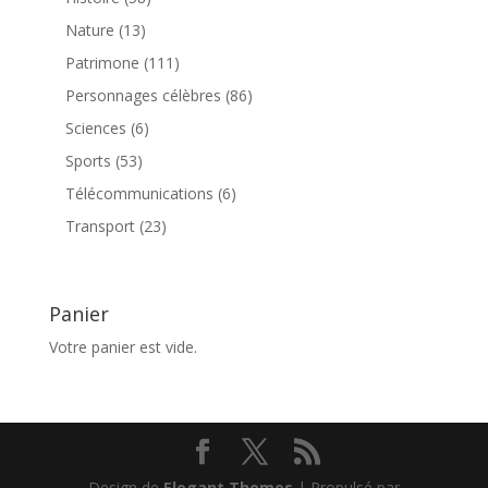
produits
13
Nature
13
produits
111
Patrimone
111
produits
86
Personnages célèbres
86
produits
6
Sciences
6
produits
53
Sports
53
produits
6
Télécommunications
6
produits
23
Transport
23
produits
Panier
Votre panier est vide.
Design de
Elegant Themes
| Propulsé par