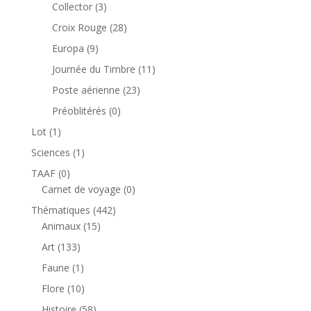
produit
3
Collector
3
produits
28
Croix Rouge
28
produits
9
Europa
9
produits
11
Journée du Timbre
11
produits
23
Poste aérienne
23
produits
0
Préoblitérés
0
produit
1
Lot
1
produit
1
Sciences
1
produit
0
TAAF
0
produit
0
Carnet de voyage
0
produit
442
Thématiques
442
15
produits
Animaux
15
produits
133
Art
133
produits
1
Faune
1
produit
10
Flore
10
produits
58
Histoire
58