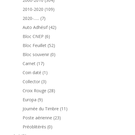
2000-2010
304
produits
109
2010-2020
109
produits
7
2020-......
7
produits
42
Auto Adhésif
42
produits
6
Bloc CNEP
6
produits
52
Bloc Feuillet
52
produits
0
Bloc souvenir
0
produit
17
Carnet
17
produits
1
Coin daté
1
produit
3
Collector
3
produits
28
Croix Rouge
28
produits
9
Europa
9
produits
11
Journée du Timbre
11
produits
23
Poste aérienne
23
produits
0
Préoblitérés
0
produit