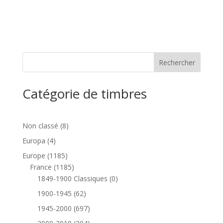
Catégorie de timbres
8
Non classé
8
produits
4
Europa
4
produits
1185
Europe
1185
produits
1185
France
1185
produits
0
1849-1900 Classiques
0
produit
62
1900-1945
62
produits
697
1945-2000
697
produits
304