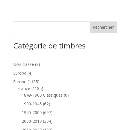
Catégorie de timbres
8
Non classé
8
produits
4
Europa
4
produits
1185
Europe
1185
produits
1185
France
1185
produits
0
1849-1900 Classiques
0
produit
62
1900-1945
62
produits
697
1945-2000
697
produits
304
2000-2010
304
produits
109
2010-2020
109