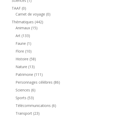
1
Sciences
1
produit
0
TAAF
0
produit
0
Carnet de voyage
0
produit
442
Thématiques
442
15
produits
Animaux
15
produits
133
Art
133
produits
1
Faune
1
produit
10
Flore
10
produits
58
Histoire
58
produits
13
Nature
13
produits
111
Patrimone
111
produits
86
Personnages célèbres
86
produits
6
Sciences
6
produits
53
Sports
53
produits
6
Télécommunications
6
produits
23
Transport
23