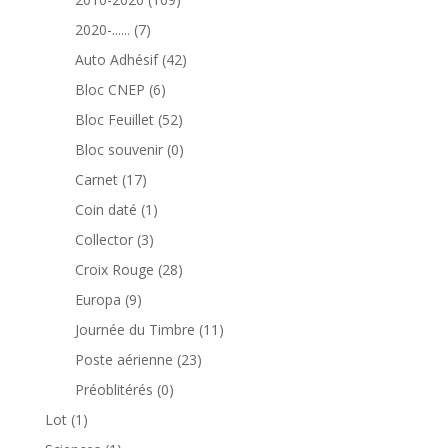
produits
7
2020-......
7
produits
42
Auto Adhésif
42
produits
6
Bloc CNEP
6
produits
52
Bloc Feuillet
52
produits
0
Bloc souvenir
0
produit
17
Carnet
17
produits
1
Coin daté
1
produit
3
Collector
3
produits
28
Croix Rouge
28
produits
9
Europa
9
produits
11
Journée du Timbre
11
produits
23
Poste aérienne
23
produits
0
Préoblitérés
0
produit
1
Lot
1
produit