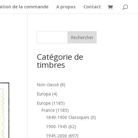
dation de la commande
A propos
Contact
Catégorie de
timbres
8
Non classé
8
produits
4
Europa
4
produits
1185
Europe
1185
produits
1185
France
1185
produits
0
1849-1900 Classiques
0
produit
62
1900-1945
62
produits
697
1945-2000
697