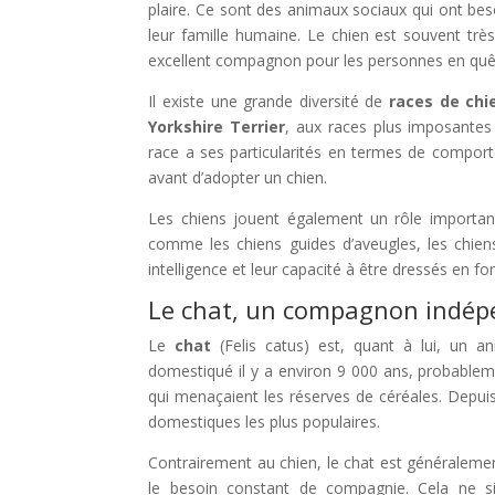
plaire. Ce sont des animaux sociaux qui ont beso
leur famille humaine. Le chien est souvent trè
excellent compagnon pour les personnes en quête
Il existe une grande diversité de
races de chi
Yorkshire Terrier
, aux races plus imposante
race a ses particularités en termes de comport
avant d’adopter un chien.
Les chiens jouent également un rôle important 
comme les chiens guides d’aveugles, les chien
intelligence et leur capacité à être dressés en f
Le chat, un compagnon indép
Le
chat
(Felis catus) est, quant à lui, un 
domestiqué il y a environ 9 000 ans, probableme
qui menaçaient les réserves de céréales. Depu
domestiques les plus populaires.
Contrairement au chien, le chat est généraleme
le besoin constant de compagnie. Cela ne si