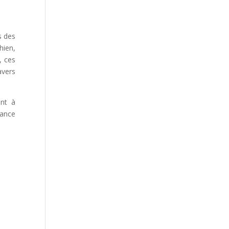
s des
hien,
, ces
avers
ent à
dance