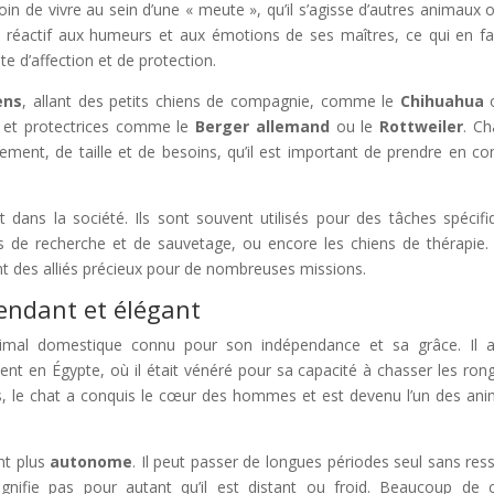
in de vivre au sein d’une « meute », qu’il s’agisse d’autres animaux 
s réactif aux humeurs et aux émotions de ses maîtres, ce qui en fa
 d’affection et de protection.
ens
, allant des petits chiens de compagnie, comme le
Chihuahua
o
s et protectrices comme le
Berger allemand
ou le
Rottweiler
. C
ement, de taille et de besoins, qu’il est important de prendre en c
dans la société. Ils sont souvent utilisés pour des tâches spécifi
s de recherche et de sauvetage, ou encore les chiens de thérapie.
ont des alliés précieux pour de nombreuses missions.
endant et élégant
animal domestique connu pour son indépendance et sa grâce. Il 
nt en Égypte, où il était vénéré pour sa capacité à chasser les ron
is, le chat a conquis le cœur des hommes et est devenu l’un des an
nt plus
autonome
. Il peut passer de longues périodes seul sans ress
gnifie pas pour autant qu’il est distant ou froid. Beaucoup de 