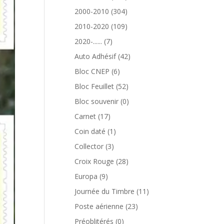
produits
304
2000-2010
304
produits
109
2010-2020
109
produits
7
2020-......
7
produits
42
Auto Adhésif
42
produits
6
Bloc CNEP
6
produits
52
Bloc Feuillet
52
produits
0
Bloc souvenir
0
produit
17
Carnet
17
produits
1
Coin daté
1
produit
3
Collector
3
produits
28
Croix Rouge
28
produits
9
Europa
9
produits
11
Journée du Timbre
11
produits
23
Poste aérienne
23
produits
0
Préoblitérés
0