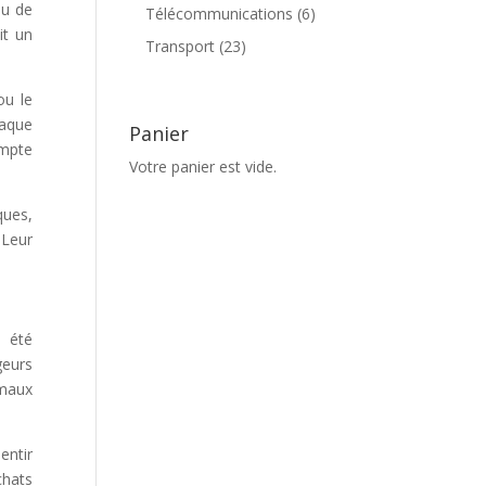
produits
ou de
6
Télécommunications
6
it un
produits
23
Transport
23
produits
u le
haque
Panier
ompte
Votre panier est vide.
ques,
 Leur
a été
geurs
imaux
entir
chats