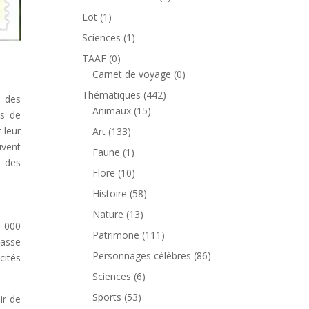
produit
1
Lot
1
produit
1
Sciences
1
produit
0
TAAF
0
produit
0
Carnet de voyage
0
produit
442
Thématiques
442
s des
15
produits
Animaux
15
ns de
produits
133
 leur
Art
133
produits
ouvent
1
Faune
1
t des
produit
10
Flore
10
produits
58
Histoire
58
produits
13
Nature
13
5 000
produits
111
Patrimone
111
hasse
produits
86
Personnages célèbres
86
cités
produits
6
Sciences
6
produits
53
Sports
53
ir de