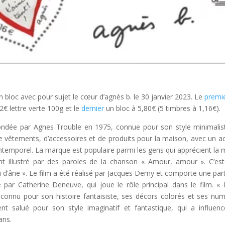
 bloc avec pour sujet le cœur d’agnès b. le 30 janvier 2023. Le
premi
32€ lettre verte 100g et le
dernier
un bloc à 5,80€ (5 timbres à 1,16€).
dée par Agnes Trouble en 1975, connue pour son style minimalis
êtements, d’accessoires et de produits pour la maison, avec un a
 intemporel. La marque est populaire parmi les gens qui apprécient la
ent illustré par des paroles de la chanson « Amour, amour ». C’es
 d’âne ». Le film a été réalisé par Jacques Demy et comporte une part
 par Catherine Deneuve, qui joue le rôle principal dans le film. «
 connu pour son histoire fantaisiste, ses décors colorés et ses nu
t salué pour son style imaginatif et fantastique, qui a influen
ans.