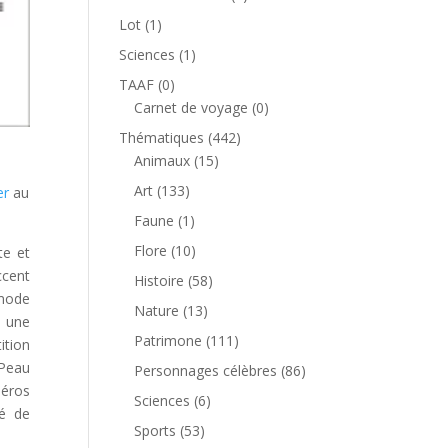
produit
1
Lot
1
produit
1
Sciences
1
produit
0
TAAF
0
produit
0
Carnet de voyage
0
produit
442
Thématiques
442
15
produits
Animaux
15
produits
133
Art
133
er
au
produits
1
Faune
1
produit
10
Flore
10
te et
produits
ccent
58
Histoire
58
 mode
produits
13
Nature
13
t une
produits
111
Patrimone
111
ition
produits
 Peau
86
Personnages célèbres
86
méros
produits
6
Sciences
6
cé de
produits
53
Sports
53