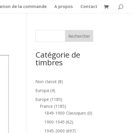
dation de la commande
A propos
Contact
Catégorie de
timbres
8
Non classé
8
produits
4
Europa
4
produits
1185
Europe
1185
produits
1185
France
1185
produits
0
1849-1900 Classiques
0
produit
62
1900-1945
62
produits
697
1945-2000
697