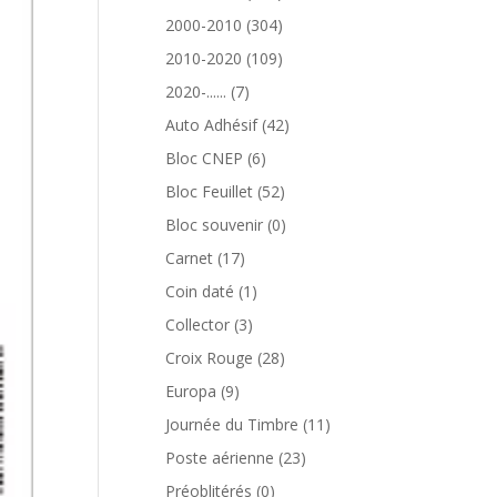
produits
304
2000-2010
304
produits
109
2010-2020
109
produits
7
2020-......
7
produits
42
Auto Adhésif
42
produits
6
Bloc CNEP
6
produits
52
Bloc Feuillet
52
produits
0
Bloc souvenir
0
produit
17
Carnet
17
produits
1
Coin daté
1
produit
3
Collector
3
produits
28
Croix Rouge
28
produits
9
Europa
9
produits
11
Journée du Timbre
11
produits
23
Poste aérienne
23
produits
0
Préoblitérés
0