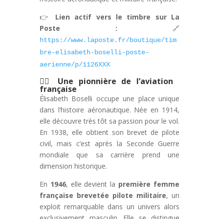
👉
Lien actif vers le timbre sur La
Poste :
🔗
https://www.laposte.fr/boutique/tim
bre-elisabeth-boselli-poste-
aerienne/p/1126XXX
👩‍✈️
Une pionnière de l’aviation
française
Élisabeth Boselli occupe une place unique
dans l’histoire aéronautique. Née en 1914,
elle découvre très tôt sa passion pour le vol.
En 1938, elle obtient son brevet de pilote
civil, mais c’est après la Seconde Guerre
mondiale que sa carrière prend une
dimension historique.
En
1946
, elle devient la
première femme
française brevetée pilote militaire
, un
exploit remarquable dans un univers alors
exclusivement masculin. Elle se distingue