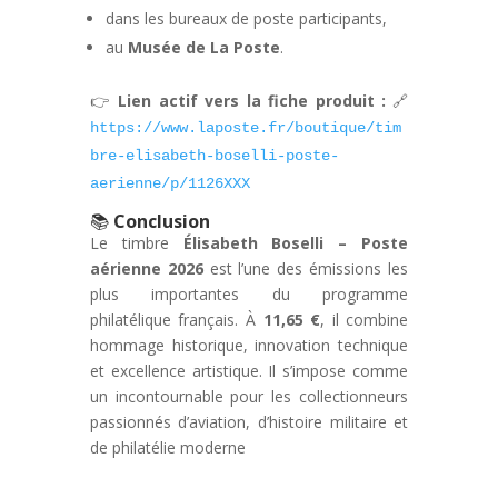
dans les bureaux de poste participants,
au
Musée de La Poste
.
👉
Lien actif vers la fiche produit :
🔗
https://www.laposte.fr/boutique/tim
bre-elisabeth-boselli-poste-
aerienne/p/1126XXX
📚
Conclusion
Le timbre
Élisabeth Boselli – Poste
aérienne 2026
est l’une des émissions les
plus importantes du programme
philatélique français. À
11,65 €
, il combine
hommage historique, innovation technique
et excellence artistique. Il s’impose comme
un incontournable pour les collectionneurs
passionnés d’aviation, d’histoire militaire et
de philatélie moderne