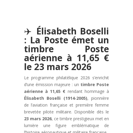
Timbre français 2026 Élisabeth Boselli
✈️
Élisabeth Boselli
par
Christophe
|
Avr 25, 2026
|
Actualités
,
Aéronef
,
:
La Poste
émet un
France
,
Histoire
,
Homme célèbre
,
Nouveautés 2026
,
Poste Aérienne
timbre Poste
aérienne à 11,65 €
le 23 mars 2026
Le programme philatélique 2026 s’enrichit
d’une émission majeure : un
timbre Poste
aérienne à 11,65 €
rendant hommage à
Élisabeth Boselli (1914‑2005)
, pionnière
de l’aviation française et première femme
brevetée pilote militaire. Disponible dès le
23 mars 2026
, ce timbre prestigieux met en
lumière une figure emblématique de
l’histoire aéronautique et militaire française.