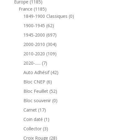
1185
Europe
1185
produits
1185
France
1185
produits
0
1849-1900 Classiques
0
produit
62
1900-1945
62
produits
697
1945-2000
697
produits
304
2000-2010
304
produits
109
2010-2020
109
produits
7
2020-......
7
produits
42
Auto Adhésif
42
produits
6
Bloc CNEP
6
produits
52
Bloc Feuillet
52
produits
0
Bloc souvenir
0
produit
17
Carnet
17
produits
1
Coin daté
1
produit
3
Collector
3
produits
28
Croix Rouge
28