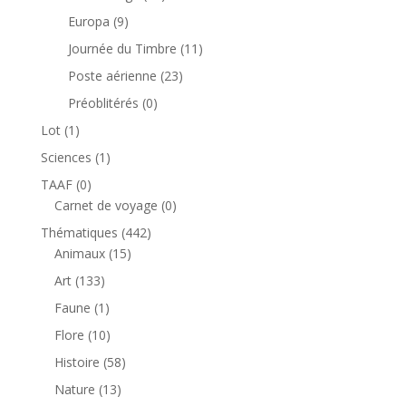
produits
9
Europa
9
produits
11
Journée du Timbre
11
produits
23
Poste aérienne
23
produits
0
Préoblitérés
0
produit
1
Lot
1
produit
1
Sciences
1
produit
0
TAAF
0
produit
0
Carnet de voyage
0
produit
442
Thématiques
442
15
produits
Animaux
15
produits
133
Art
133
produits
1
Faune
1
produit
10
Flore
10
produits
58
Histoire
58
produits
13
Nature
13