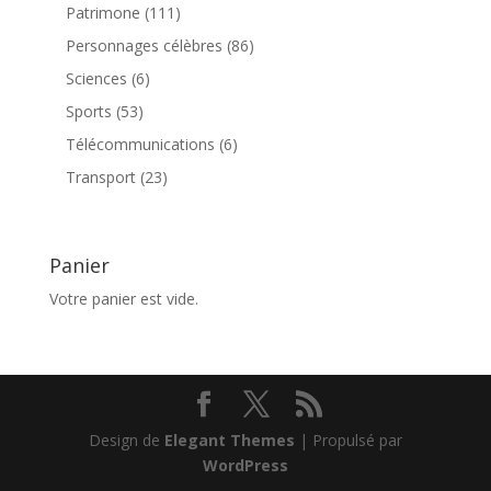
produits
111
Patrimone
111
produits
86
Personnages célèbres
86
produits
6
Sciences
6
produits
53
Sports
53
produits
6
Télécommunications
6
produits
23
Transport
23
produits
Panier
Votre panier est vide.
Design de
Elegant Themes
| Propulsé par
WordPress