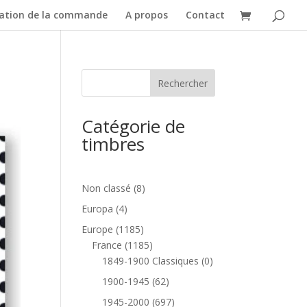
dation de la commande
A propos
Contact
Catégorie de
timbres
8
Non classé
8
produits
4
Europa
4
produits
1185
Europe
1185
produits
1185
France
1185
produits
0
1849-1900 Classiques
0
produit
62
1900-1945
62
produits
697
1945-2000
697