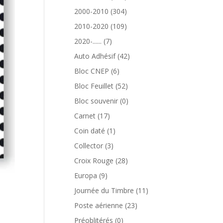
produits
304
2000-2010
304
produits
109
2010-2020
109
produits
7
2020-......
7
produits
42
Auto Adhésif
42
produits
6
Bloc CNEP
6
produits
52
Bloc Feuillet
52
produits
0
Bloc souvenir
0
produit
17
Carnet
17
produits
1
Coin daté
1
produit
3
Collector
3
produits
28
Croix Rouge
28
produits
9
Europa
9
produits
11
Journée du Timbre
11
produits
23
Poste aérienne
23
produits
0
Préoblitérés
0