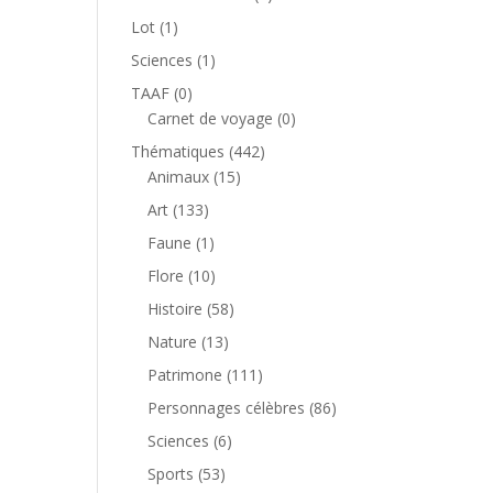
produit
1
Lot
1
produit
1
Sciences
1
produit
0
TAAF
0
produit
0
Carnet de voyage
0
produit
442
Thématiques
442
15
produits
Animaux
15
produits
133
Art
133
produits
1
Faune
1
produit
10
Flore
10
produits
58
Histoire
58
produits
13
Nature
13
produits
111
Patrimone
111
produits
86
Personnages célèbres
86
produits
6
Sciences
6
produits
53
Sports
53