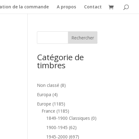
dation de la commande
A propos
Contact
Catégorie de
timbres
8
Non classé
8
produits
4
Europa
4
produits
1185
Europe
1185
produits
1185
France
1185
produits
0
1849-1900 Classiques
0
produit
62
1900-1945
62
produits
697
1945-2000
697