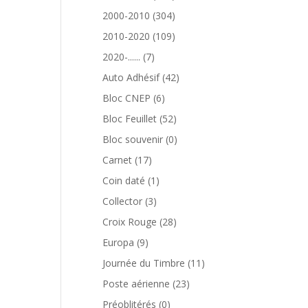
produits
304
2000-2010
304
produits
109
2010-2020
109
produits
7
2020-......
7
produits
42
Auto Adhésif
42
produits
6
Bloc CNEP
6
produits
52
Bloc Feuillet
52
produits
0
Bloc souvenir
0
produit
17
Carnet
17
produits
1
Coin daté
1
produit
3
Collector
3
produits
28
Croix Rouge
28
produits
9
Europa
9
produits
11
Journée du Timbre
11
produits
23
Poste aérienne
23
produits
0
Préoblitérés
0