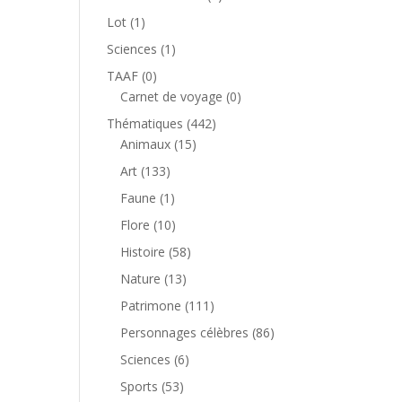
produit
1
Lot
1
produit
1
Sciences
1
produit
0
TAAF
0
produit
0
Carnet de voyage
0
produit
442
Thématiques
442
15
produits
Animaux
15
produits
133
Art
133
produits
1
Faune
1
produit
10
Flore
10
produits
58
Histoire
58
produits
13
Nature
13
produits
111
Patrimone
111
produits
86
Personnages célèbres
86
produits
6
Sciences
6
produits
53
Sports
53