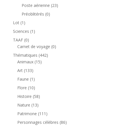
produits
23
Poste aérienne
23
produits
0
Préoblitérés
0
produit
1
Lot
1
produit
1
Sciences
1
produit
0
TAAF
0
produit
0
Carnet de voyage
0
produit
442
Thématiques
442
15
produits
Animaux
15
produits
133
Art
133
produits
1
Faune
1
produit
10
Flore
10
produits
58
Histoire
58
produits
13
Nature
13
produits
111
Patrimone
111
produits
86
Personnages célèbres
86
produits