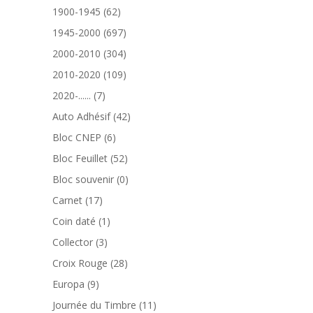
produit
62
1900-1945
62
produits
697
1945-2000
697
produits
304
2000-2010
304
produits
109
2010-2020
109
produits
7
2020-......
7
produits
42
Auto Adhésif
42
produits
6
Bloc CNEP
6
produits
52
Bloc Feuillet
52
produits
0
Bloc souvenir
0
produit
17
Carnet
17
produits
1
Coin daté
1
produit
3
Collector
3
produits
28
Croix Rouge
28
produits
9
Europa
9
produits
11
Journée du Timbre
11