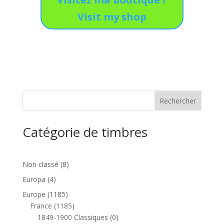
Visit my shop
Catégorie de timbres
8
Non classé
8
produits
4
Europa
4
produits
1185
Europe
1185
produits
1185
France
1185
produits
0
1849-1900 Classiques
0