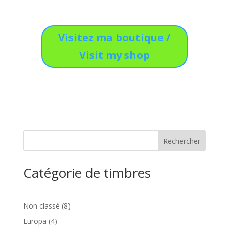
Visitez ma boutique /
Visit my shop
Catégorie de timbres
8
Non classé
8
produits
4
Europa
4