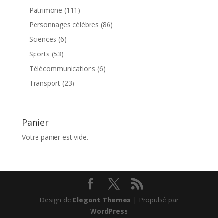
produits
111
Patrimone
111
produits
86
Personnages célèbres
86
produits
6
Sciences
6
produits
53
Sports
53
produits
6
Télécommunications
6
produits
23
Transport
23
produits
Panier
Votre panier est vide.
Design de
Elegant Themes
| Propulsé par
WordPress