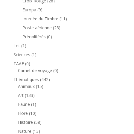
28
Croix Rouge
28
produits
9
Europa
9
produits
11
Journée du Timbre
11
produits
23
Poste aérienne
23
produits
0
Préoblitérés
0
produit
1
Lot
1
produit
1
Sciences
1
produit
0
TAAF
0
produit
0
Carnet de voyage
0
produit
442
Thématiques
442
15
produits
Animaux
15
produits
133
Art
133
produits
1
Faune
1
produit
10
Flore
10
produits
58
Histoire
58
produits
13
Nature
13