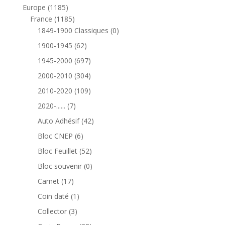
produits
1185
Europe
1185
produits
1185
France
1185
produits
0
1849-1900 Classiques
0
produit
62
1900-1945
62
produits
697
1945-2000
697
produits
304
2000-2010
304
produits
109
2010-2020
109
produits
7
2020-......
7
produits
42
Auto Adhésif
42
produits
6
Bloc CNEP
6
produits
52
Bloc Feuillet
52
produits
0
Bloc souvenir
0
produit
17
Carnet
17
produits
1
Coin daté
1
produit
3
Collector
3
produits