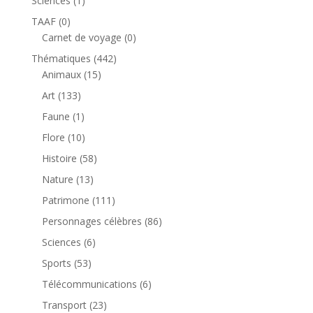
Sciences
1
produit
0
TAAF
0
produit
0
Carnet de voyage
0
produit
442
Thématiques
442
15
produits
Animaux
15
produits
133
Art
133
produits
1
Faune
1
produit
10
Flore
10
produits
58
Histoire
58
produits
13
Nature
13
produits
111
Patrimone
111
produits
86
Personnages célèbres
86
produits
6
Sciences
6
produits
53
Sports
53
produits
6
Télécommunications
6
produits
23
Transport
23