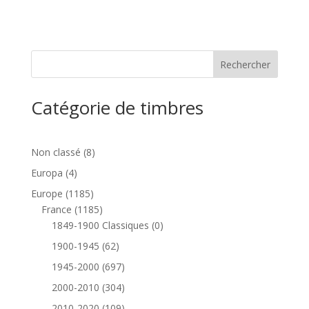
Catégorie de timbres
8
Non classé
8
produits
4
Europa
4
produits
1185
Europe
1185
produits
1185
France
1185
produits
0
1849-1900 Classiques
0
produit
62
1900-1945
62
produits
697
1945-2000
697
produits
304
2000-2010
304
produits
109
2010-2020
109