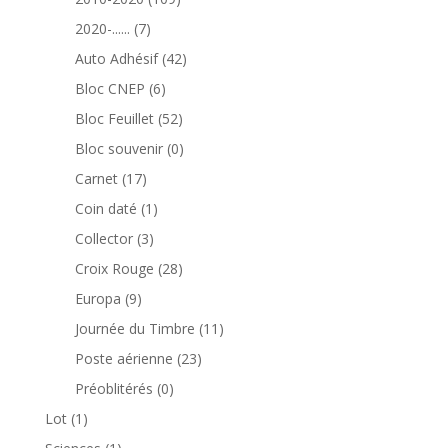
produits
7
2020-......
7
produits
42
Auto Adhésif
42
produits
6
Bloc CNEP
6
produits
52
Bloc Feuillet
52
produits
0
Bloc souvenir
0
produit
17
Carnet
17
produits
1
Coin daté
1
produit
3
Collector
3
produits
28
Croix Rouge
28
produits
9
Europa
9
produits
11
Journée du Timbre
11
produits
23
Poste aérienne
23
produits
0
Préoblitérés
0
produit
1
Lot
1
produit
1