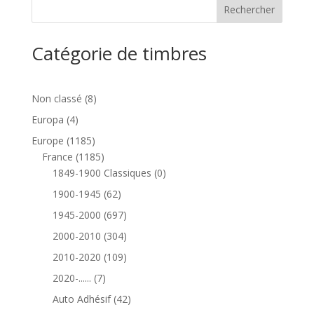
Catégorie de timbres
8
Non classé
8
produits
4
Europa
4
produits
1185
Europe
1185
produits
1185
France
1185
produits
0
1849-1900 Classiques
0
produit
62
1900-1945
62
produits
697
1945-2000
697
produits
304
2000-2010
304
produits
109
2010-2020
109
produits
7
2020-......
7
produits
42
Auto Adhésif
42