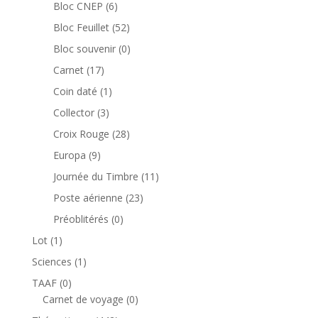
produits
6
Bloc CNEP
6
produits
52
Bloc Feuillet
52
produits
0
Bloc souvenir
0
produit
17
Carnet
17
produits
1
Coin daté
1
produit
3
Collector
3
produits
28
Croix Rouge
28
produits
9
Europa
9
produits
11
Journée du Timbre
11
produits
23
Poste aérienne
23
produits
0
Préoblitérés
0
produit
1
Lot
1
produit
1
Sciences
1
produit
0
TAAF
0
produit
0
Carnet de voyage
0
produit