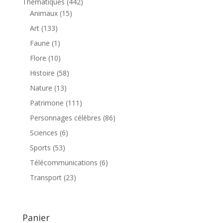
442
Thématiques
442
15
produits
Animaux
15
produits
133
Art
133
produits
1
Faune
1
produit
10
Flore
10
produits
58
Histoire
58
produits
13
Nature
13
produits
111
Patrimone
111
produits
86
Personnages célèbres
86
produits
6
Sciences
6
produits
53
Sports
53
produits
6
Télécommunications
6
produits
23
Transport
23
produits
Panier