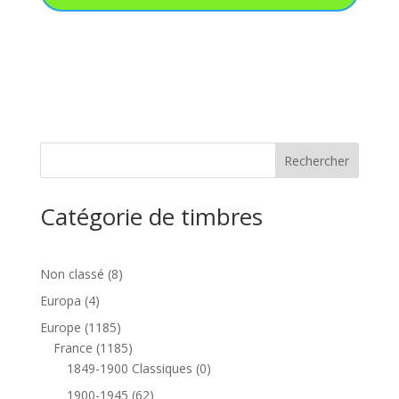
Catégorie de timbres
8
Non classé
8
produits
4
Europa
4
produits
1185
Europe
1185
produits
1185
France
1185
produits
0
1849-1900 Classiques
0
produit
62
1900-1945
62