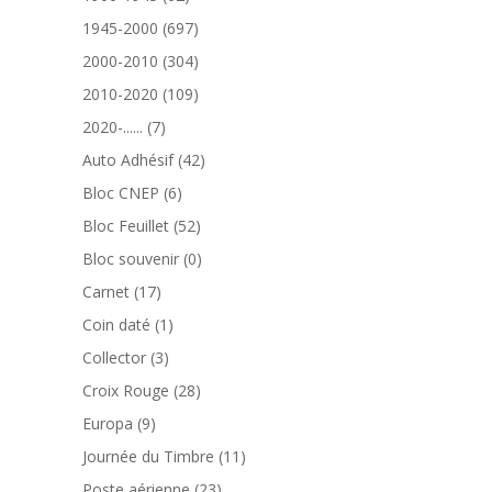
produits
697
1945-2000
697
produits
304
2000-2010
304
produits
109
2010-2020
109
produits
7
2020-......
7
produits
42
Auto Adhésif
42
produits
6
Bloc CNEP
6
produits
52
Bloc Feuillet
52
produits
0
Bloc souvenir
0
produit
17
Carnet
17
produits
1
Coin daté
1
produit
3
Collector
3
produits
28
Croix Rouge
28
produits
9
Europa
9
produits
11
Journée du Timbre
11
produits
23
Poste aérienne
23