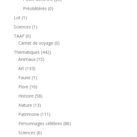
produits
0
Préoblitérés
0
produit
1
Lot
1
produit
1
Sciences
1
produit
0
TAAF
0
produit
0
Carnet de voyage
0
produit
442
Thématiques
442
15
produits
Animaux
15
produits
133
Art
133
produits
1
Faune
1
produit
10
Flore
10
produits
58
Histoire
58
produits
13
Nature
13
produits
111
Patrimone
111
produits
86
Personnages célèbres
86
produits
6
Sciences
6