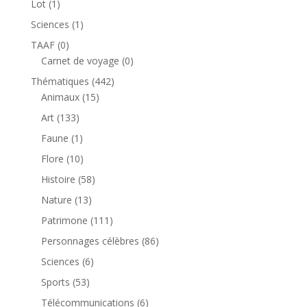
1
Lot
1
produit
1
Sciences
1
produit
0
TAAF
0
produit
0
Carnet de voyage
0
produit
442
Thématiques
442
15
produits
Animaux
15
produits
133
Art
133
produits
1
Faune
1
produit
10
Flore
10
produits
58
Histoire
58
produits
13
Nature
13
produits
111
Patrimone
111
produits
86
Personnages célèbres
86
produits
6
Sciences
6
produits
53
Sports
53
produits
6
Télécommunications
6