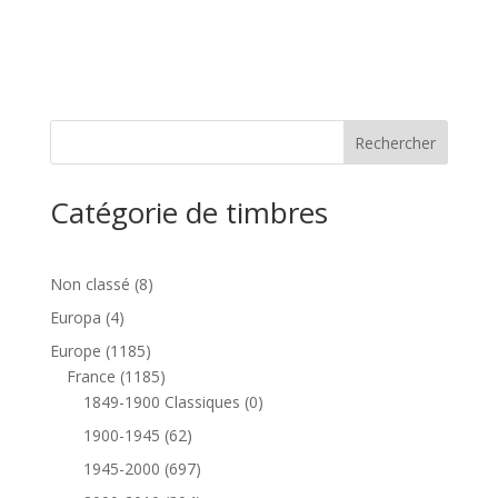
Catégorie de timbres
8
Non classé
8
produits
4
Europa
4
produits
1185
Europe
1185
produits
1185
France
1185
produits
0
1849-1900 Classiques
0
produit
62
1900-1945
62
produits
697
1945-2000
697
produits