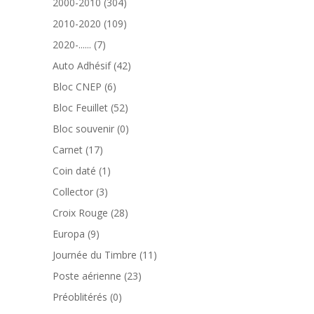
304
2000-2010
304
produits
109
2010-2020
109
produits
7
2020-......
7
produits
42
Auto Adhésif
42
produits
6
Bloc CNEP
6
produits
52
Bloc Feuillet
52
produits
0
Bloc souvenir
0
produit
17
Carnet
17
produits
1
Coin daté
1
produit
3
Collector
3
produits
28
Croix Rouge
28
produits
9
Europa
9
produits
11
Journée du Timbre
11
produits
23
Poste aérienne
23
produits
0
Préoblitérés
0
produit