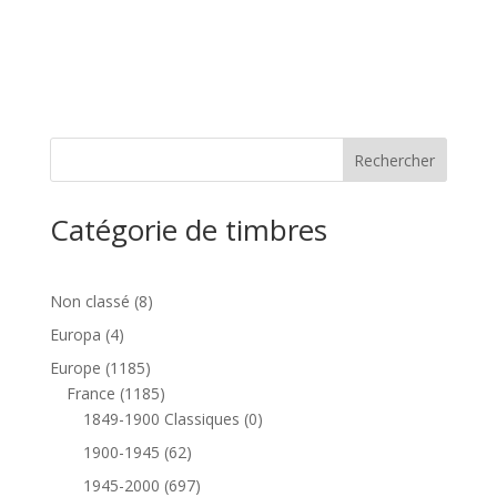
Catégorie de timbres
8
Non classé
8
produits
4
Europa
4
produits
1185
Europe
1185
produits
1185
France
1185
produits
0
1849-1900 Classiques
0
produit
62
1900-1945
62
produits
697
1945-2000
697