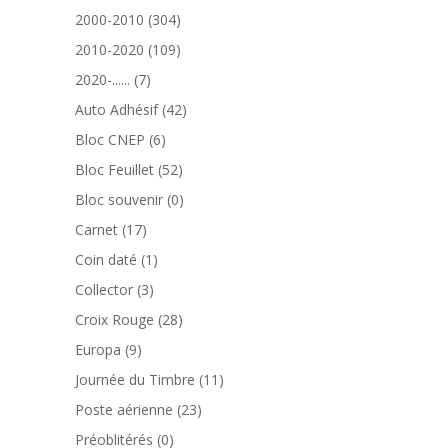
produits
304
2000-2010
304
produits
109
2010-2020
109
produits
7
2020-......
7
produits
42
Auto Adhésif
42
produits
6
Bloc CNEP
6
produits
52
Bloc Feuillet
52
produits
0
Bloc souvenir
0
produit
17
Carnet
17
produits
1
Coin daté
1
produit
3
Collector
3
produits
28
Croix Rouge
28
produits
9
Europa
9
produits
11
Journée du Timbre
11
produits
23
Poste aérienne
23
produits
0
Préoblitérés
0