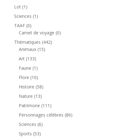
produit
1
Lot
1
produit
1
Sciences
1
produit
0
TAAF
0
produit
0
Carnet de voyage
0
produit
442
Thématiques
442
15
produits
Animaux
15
produits
133
Art
133
produits
1
Faune
1
produit
10
Flore
10
produits
58
Histoire
58
produits
13
Nature
13
produits
111
Patrimone
111
produits
86
Personnages célèbres
86
produits
6
Sciences
6
produits
53
Sports
53