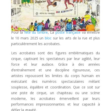
Pour la
fête du timbre
, La
poste française
va émettre
le 10 mars 2025 un
bloc
sur les arts de la rue et plus
particulièrement les acrobates.
Les acrobates sont des figures emblématiques du
cirque, captivant les spectateurs par leur agilité, leur
force et leur audace. Grâce à des années
d’entraînement et une discipline rigoureuse, ces
artistes repoussent les limites du corps humain en
exécutant des numéros spectaculaires mêlant
souplesse, équilibre et coordination. Que ce soit sur
une piste de cirque, un chapiteau ou une scène
moderne, les acrobates émerveillent par leurs
performances impressionnantes et leur capacité à
défier la gravité.