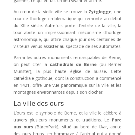
galeries, ce qui en fait un lieu vivant et animé.
Au cœur de la vieille ville se trouve la
Zytglogge
, une
tour de l’horloge emblématique qui remonte au début
du XIIIe siècle. Autrefois porte d’entrée de la ville, la
tour abrite un impressionnant mécanisme d’horloge
astronomique, qui attire chaque jour des centaines de
visiteurs venus assister au spectacle de ses automates.
Parmi les autres monuments remarquables de Berne,
on peut citer la
cathédrale de Berne
(ou Berner
Münster), la plus haute église de Suisse. Cette
cathédrale gothique, dont la construction a commencé
en 1421, offre une vue panoramique sur la ville et les
montagnes environnantes depuis son clocher.
La ville des ours
L’ours est le symbole de Berne, et la ville le célèbre à
travers plusieurs monuments et traditions. Le
Parc
aux ours
(BärenPark), situé au bord de l’Aar, abrite
des ours bruns, en hommage à l’animal qui a donné