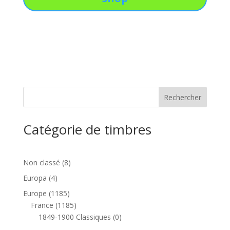
Catégorie de timbres
8
Non classé
8
produits
4
Europa
4
produits
1185
Europe
1185
produits
1185
France
1185
produits
0
1849-1900 Classiques
0
produit