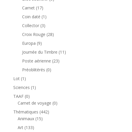
produit
17
Carnet
17
produits
1
Coin daté
1
produit
3
Collector
3
produits
28
Croix Rouge
28
produits
9
Europa
9
produits
11
Journée du Timbre
11
produits
23
Poste aérienne
23
produits
0
Préoblitérés
0
produit
1
Lot
1
produit
1
Sciences
1
produit
0
TAAF
0
produit
0
Carnet de voyage
0
produit
442
Thématiques
442
15
produits
Animaux
15
produits
133
Art
133