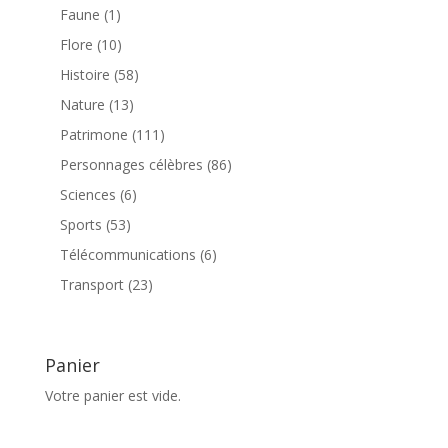
produits
1
Faune
1
produit
10
Flore
10
produits
58
Histoire
58
produits
13
Nature
13
produits
111
Patrimone
111
produits
86
Personnages célèbres
86
produits
6
Sciences
6
produits
53
Sports
53
produits
6
Télécommunications
6
produits
23
Transport
23
produits
Panier
Votre panier est vide.