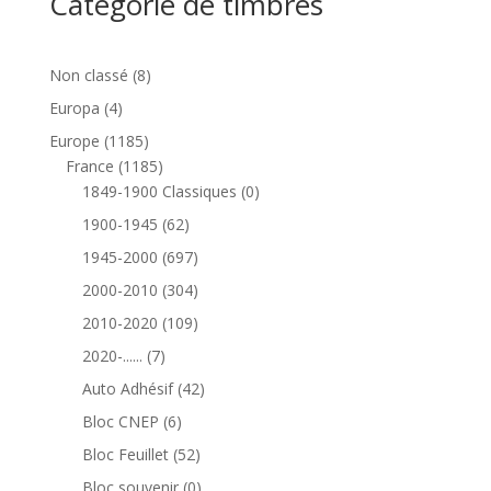
Catégorie de timbres
8
Non classé
8
produits
4
Europa
4
produits
1185
Europe
1185
produits
1185
France
1185
produits
0
1849-1900 Classiques
0
produit
62
1900-1945
62
produits
697
1945-2000
697
produits
304
2000-2010
304
produits
109
2010-2020
109
produits
7
2020-......
7
produits
42
Auto Adhésif
42
produits
6
Bloc CNEP
6
produits
52
Bloc Feuillet
52
produits
0
Bloc souvenir
0