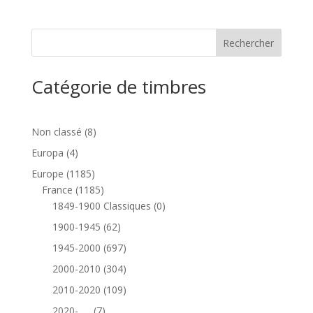
Catégorie de timbres
8
Non classé
8
produits
4
Europa
4
produits
1185
Europe
1185
produits
1185
France
1185
produits
0
1849-1900 Classiques
0
produit
62
1900-1945
62
produits
697
1945-2000
697
produits
304
2000-2010
304
produits
109
2010-2020
109
produits
7
2020-......
7