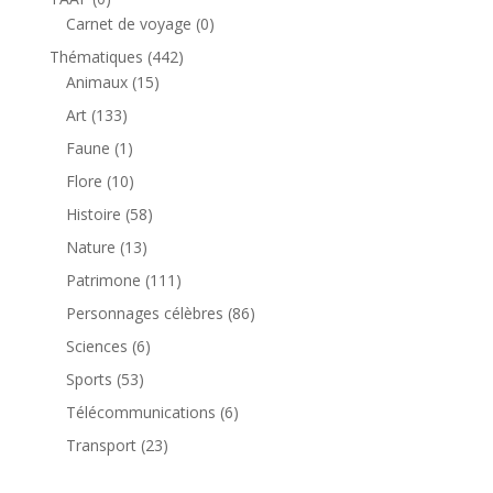
produit
0
Carnet de voyage
0
produit
442
Thématiques
442
15
produits
Animaux
15
produits
133
Art
133
produits
1
Faune
1
produit
10
Flore
10
produits
58
Histoire
58
produits
13
Nature
13
produits
111
Patrimone
111
produits
86
Personnages célèbres
86
produits
6
Sciences
6
produits
53
Sports
53
produits
6
Télécommunications
6
produits
23
Transport
23
produits