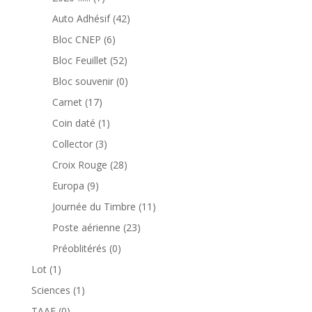
produits
42
Auto Adhésif
42
produits
6
Bloc CNEP
6
produits
52
Bloc Feuillet
52
produits
0
Bloc souvenir
0
produit
17
Carnet
17
produits
1
Coin daté
1
produit
3
Collector
3
produits
28
Croix Rouge
28
produits
9
Europa
9
produits
11
Journée du Timbre
11
produits
23
Poste aérienne
23
produits
0
Préoblitérés
0
produit
1
Lot
1
produit
1
Sciences
1
produit
0
TAAF
0