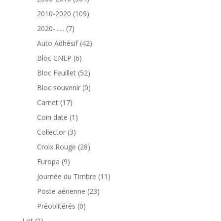
produits
109
2010-2020
109
produits
7
2020-......
7
produits
42
Auto Adhésif
42
produits
6
Bloc CNEP
6
produits
52
Bloc Feuillet
52
produits
0
Bloc souvenir
0
produit
17
Carnet
17
produits
1
Coin daté
1
produit
3
Collector
3
produits
28
Croix Rouge
28
produits
9
Europa
9
produits
11
Journée du Timbre
11
produits
23
Poste aérienne
23
produits
0
Préoblitérés
0
produit
1
Lot
1