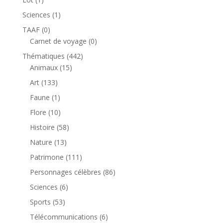
produit
1
Sciences
1
produit
0
TAAF
0
produit
0
Carnet de voyage
0
produit
442
Thématiques
442
15
produits
Animaux
15
produits
133
Art
133
produits
1
Faune
1
produit
10
Flore
10
produits
58
Histoire
58
produits
13
Nature
13
produits
111
Patrimone
111
produits
86
Personnages célèbres
86
produits
6
Sciences
6
produits
53
Sports
53
produits
6
Télécommunications
6