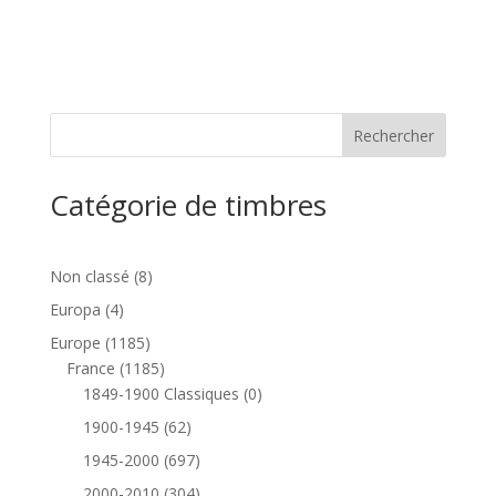
Catégorie de timbres
8
Non classé
8
produits
4
Europa
4
produits
1185
Europe
1185
produits
1185
France
1185
produits
0
1849-1900 Classiques
0
produit
62
1900-1945
62
produits
697
1945-2000
697
produits
304
2000-2010
304