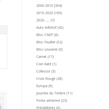
produits
304
2000-2010
304
produits
109
2010-2020
109
produits
7
2020-......
7
produits
42
Auto Adhésif
42
produits
6
Bloc CNEP
6
produits
52
Bloc Feuillet
52
produits
0
Bloc souvenir
0
produit
17
Carnet
17
produits
1
Coin daté
1
produit
3
Collector
3
produits
28
Croix Rouge
28
produits
9
Europa
9
produits
11
Journée du Timbre
11
produits
23
Poste aérienne
23
produits
0
Préoblitérés
0