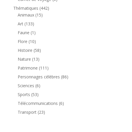
produit
442
Thématiques
442
15
produits
Animaux
15
produits
133
Art
133
produits
1
Faune
1
produit
10
Flore
10
produits
58
Histoire
58
produits
13
Nature
13
produits
111
Patrimone
111
produits
86
Personnages célèbres
86
produits
6
Sciences
6
produits
53
Sports
53
produits
6
Télécommunications
6
produits
23
Transport
23
produits