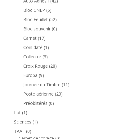
42
Auto Adhésif
42
produits
6
Bloc CNEP
6
produits
52
Bloc Feuillet
52
produits
0
Bloc souvenir
0
produit
17
Carnet
17
produits
1
Coin daté
1
produit
3
Collector
3
produits
28
Croix Rouge
28
produits
9
Europa
9
produits
11
Journée du Timbre
11
produits
23
Poste aérienne
23
produits
0
Préoblitérés
0
produit
1
Lot
1
produit
1
Sciences
1
produit
0
TAAF
0
produit
0
Carnet de voyage
0