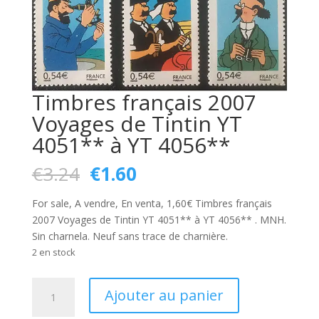
Timbres français 2007
Voyages de Tintin YT
4051** à YT 4056**
Le
Le
€
3.24
€
1.60
prix
prix
initial
actuel
For sale, A vendre, En venta, 1,60€ Timbres français
était :
est :
2007 Voyages de Tintin YT 4051** à YT 4056** . MNH.
€3.24.
€1.60.
Sin charnela. Neuf sans trace de charnière.
2 en stock
quantité
Ajouter au panier
de
Timbres