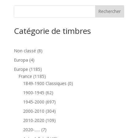
Catégorie de timbres
8
Non classé
8
produits
4
Europa
4
produits
1185
Europe
1185
produits
1185
France
1185
produits
0
1849-1900 Classiques
0
produit
62
1900-1945
62
produits
697
1945-2000
697
produits
304
2000-2010
304
produits
109
2010-2020
109
produits
7
2020-......
7
produits