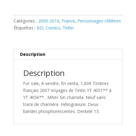
français
2007
Voyages
Catégories :
2000-2010
,
France
,
Personnages célèbres
de
Étiquettes :
BD
,
Comics
,
Tintin
Tintin
YT
4051**
Description
à
YT
4056**
Description
For sale, A vendre, En venta, 1,60€ Timbres
français 2007 Voyages de Tintin YT 4051** à
YT 4056** . MNH. Sin charnela. Neuf sans
trace de charnière. Héliogravure. Deux
bandes phosphorescentes. Dentelé 13.