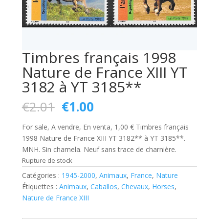
Timbres français 1998
Nature de France XIII YT
3182 à YT 3185**
Le
Le
€
2.01
€
1.00
prix
prix
initial
actuel
For sale, A vendre, En venta, 1,00 € Timbres français
était :
est :
1998 Nature de France XIII YT 3182** à YT 3185**.
€2.01.
€1.00.
MNH. Sin charnela. Neuf sans trace de charnière.
Rupture de stock
Catégories :
1945-2000
,
Animaux
,
France
,
Nature
Étiquettes :
Animaux
,
Caballos
,
Chevaux
,
Horses
,
Nature de France XIII