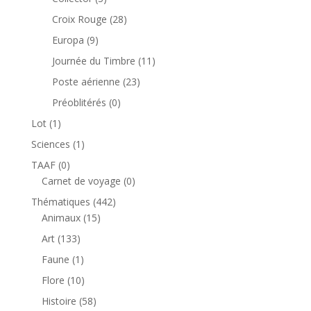
produits
28
Croix Rouge
28
produits
9
Europa
9
produits
11
Journée du Timbre
11
produits
23
Poste aérienne
23
produits
0
Préoblitérés
0
produit
1
Lot
1
produit
1
Sciences
1
produit
0
TAAF
0
produit
0
Carnet de voyage
0
produit
442
Thématiques
442
15
produits
Animaux
15
produits
133
Art
133
produits
1
Faune
1
produit
10
Flore
10
produits
58
Histoire
58