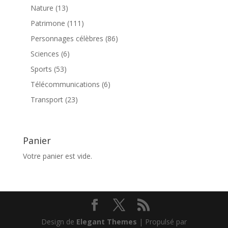
produits
13
Nature
13
produits
111
Patrimone
111
produits
86
Personnages célèbres
86
produits
6
Sciences
6
produits
53
Sports
53
produits
6
Télécommunications
6
produits
23
Transport
23
produits
Panier
Votre panier est vide.
Design de
Elegant Themes
| Propulsé par