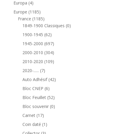
produits
4
Europa
4
produits
1185
Europe
1185
produits
1185
France
1185
produits
0
1849-1900 Classiques
0
produit
62
1900-1945
62
produits
697
1945-2000
697
produits
304
2000-2010
304
produits
109
2010-2020
109
produits
7
2020-......
7
produits
42
Auto Adhésif
42
produits
6
Bloc CNEP
6
produits
52
Bloc Feuillet
52
produits
0
Bloc souvenir
0
produit
17
Carnet
17
produits
1
Coin daté
1
produit
3
Collector
3