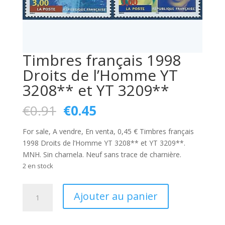
Timbres français 1998
Droits de l’Homme YT
3208** et YT 3209**
Le
Le
€
0.91
€
0.45
prix
prix
initial
actuel
For sale, A vendre, En venta, 0,45 € Timbres français
était :
est :
1998 Droits de l’Homme YT 3208** et YT 3209**.
€0.91.
€0.45.
MNH. Sin charnela. Neuf sans trace de charnière.
2 en stock
quantité
Ajouter au panier
de
Timbres
français