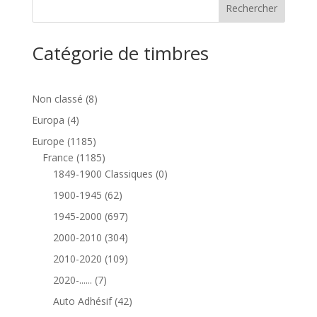
Catégorie de timbres
8
Non classé
8
produits
4
Europa
4
produits
1185
Europe
1185
produits
1185
France
1185
produits
0
1849-1900 Classiques
0
produit
62
1900-1945
62
produits
697
1945-2000
697
produits
304
2000-2010
304
produits
109
2010-2020
109
produits
7
2020-......
7
produits
42
Auto Adhésif
42
produits