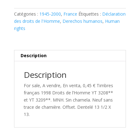
1998
Droits
Catégories :
1945-2000
,
France
Étiquettes :
Déclaration
de
des droits de l'Homme
,
Derechos humanos
,
Human
l'Homme
rights
YT
3208**
et
Description
YT
3209**
Description
For sale, A vendre, En venta, 0,45 € Timbres
français 1998 Droits de l’Homme YT 3208**
et YT 3209**. MNH. Sin charnela. Neuf sans
trace de charnière. Offset. Dentelé 13 1/2 X
13.