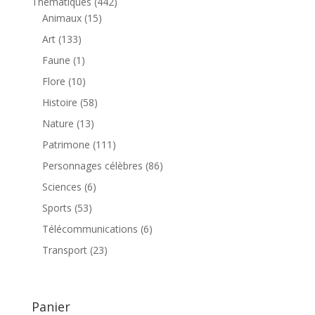
442
Thématiques
442
15
produits
Animaux
15
produits
133
Art
133
produits
1
Faune
1
produit
10
Flore
10
produits
58
Histoire
58
produits
13
Nature
13
produits
111
Patrimone
111
produits
86
Personnages célèbres
86
produits
6
Sciences
6
produits
53
Sports
53
produits
6
Télécommunications
6
produits
23
Transport
23
produits
Panier