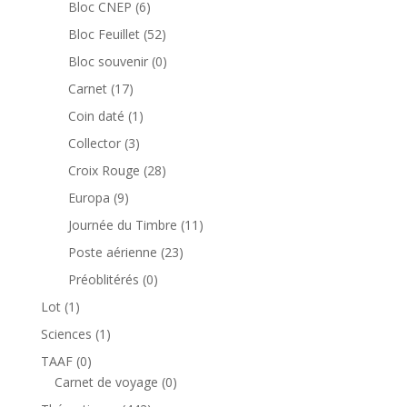
6
Bloc CNEP
6
produits
52
Bloc Feuillet
52
produits
0
Bloc souvenir
0
produit
17
Carnet
17
produits
1
Coin daté
1
produit
3
Collector
3
produits
28
Croix Rouge
28
produits
9
Europa
9
produits
11
Journée du Timbre
11
produits
23
Poste aérienne
23
produits
0
Préoblitérés
0
produit
1
Lot
1
produit
1
Sciences
1
produit
0
TAAF
0
produit
0
Carnet de voyage
0
produit