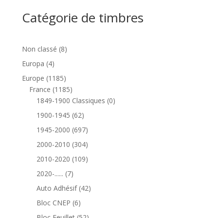
Catégorie de timbres
8
Non classé
8
produits
4
Europa
4
produits
1185
Europe
1185
produits
1185
France
1185
produits
0
1849-1900 Classiques
0
produit
62
1900-1945
62
produits
697
1945-2000
697
produits
304
2000-2010
304
produits
109
2010-2020
109
produits
7
2020-......
7
produits
42
Auto Adhésif
42
produits
6
Bloc CNEP
6
produits
52
Bloc Feuillet
52