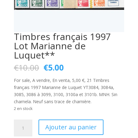
Timbres français 1997
Lot Marianne de
Luquet**
Le
Le
€
10.00
€
5.00
prix
prix
initial
actuel
For sale, A vendre, En venta, 5,00 €, 21 Timbres
était :
est :
français 1997 Marianne de Luquet YT3084, 3084a,
€10.00.
€5.00.
3085, 3086 à 3099, 3100, 3100a et 3101b. MNH. Sin
charnela. Neuf sans trace de charnière.
2 en stock
quantité
Ajouter au panier
de
Timbres