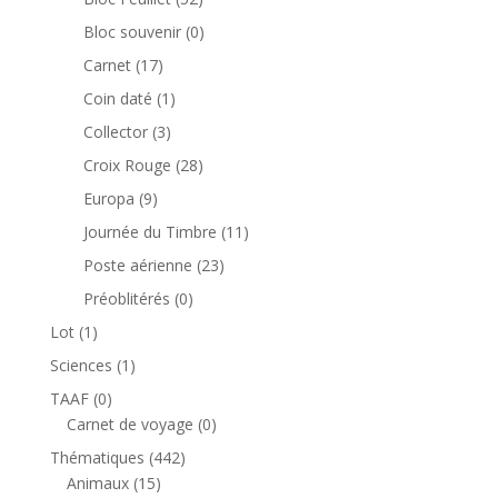
produits
0
Bloc souvenir
0
produit
17
Carnet
17
produits
1
Coin daté
1
produit
3
Collector
3
produits
28
Croix Rouge
28
produits
9
Europa
9
produits
11
Journée du Timbre
11
produits
23
Poste aérienne
23
produits
0
Préoblitérés
0
produit
1
Lot
1
produit
1
Sciences
1
produit
0
TAAF
0
produit
0
Carnet de voyage
0
produit
442
Thématiques
442
15
produits
Animaux
15