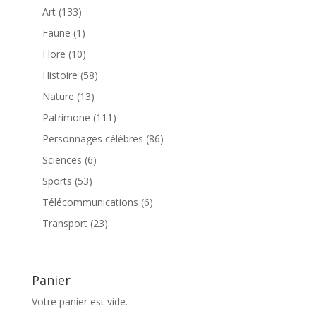
produits
133
Art
133
produits
1
Faune
1
produit
10
Flore
10
produits
58
Histoire
58
produits
13
Nature
13
produits
111
Patrimone
111
produits
86
Personnages célèbres
86
produits
6
Sciences
6
produits
53
Sports
53
produits
6
Télécommunications
6
produits
23
Transport
23
produits
Panier
Votre panier est vide.