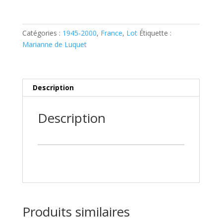
français
1997
Lot
Catégories :
1945-2000
,
France
,
Lot
Étiquette :
Marianne
Marianne de Luquet
de
Luquet**
Description
Description
Produits similaires