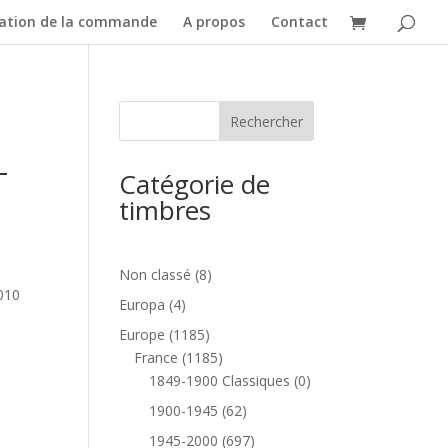
dation de la commande
A propos
Contact
T
Catégorie de
timbres
8
Non classé
8
2010
produits
4
Europa
4
produits
1185
Europe
1185
produits
1185
France
1185
produits
0
1849-1900 Classiques
0
produit
62
1900-1945
62
produits
697
1945-2000
697