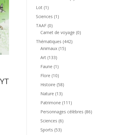
produit
1
Lot
1
produit
1
Sciences
1
produit
0
TAAF
0
produit
0
Carnet de voyage
0
produit
442
Thématiques
442
15
produits
Animaux
15
produits
133
Art
133
produits
1
Faune
1
produit
10
Flore
10
 YT
produits
58
Histoire
58
produits
13
Nature
13
produits
111
Patrimone
111
produits
86
Personnages célèbres
86
produits
6
Sciences
6
produits
53
Sports
53