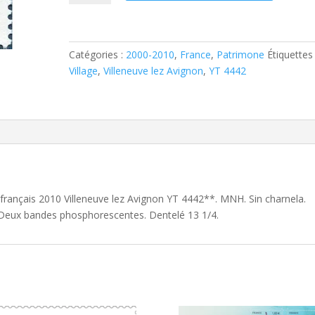
Timbre
français
2010
Villeneuve
Catégories :
2000-2010
,
France
,
Patrimone
Étiquettes 
lez
Village
,
Villeneuve lez Avignon
,
YT 4442
Avignon
YT
4442**
 français 2010 Villeneuve lez Avignon YT 4442**. MNH. Sin charnela.
. Deux bandes phosphorescentes. Dentelé 13 1/4.