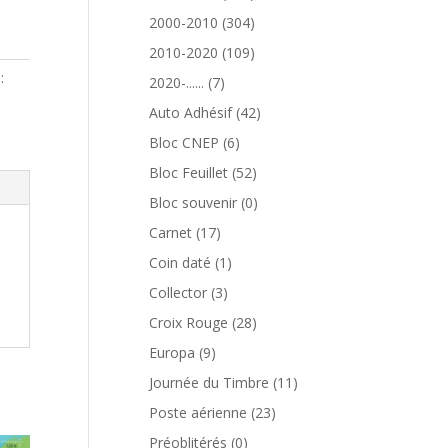
produits
304
2000-2010
304
produits
109
2010-2020
109
produits
:
7
2020-......
7
produits
42
Auto Adhésif
42
produits
6
Bloc CNEP
6
produits
52
Bloc Feuillet
52
produits
0
Bloc souvenir
0
produit
17
Carnet
17
produits
1
Coin daté
1
produit
3
Collector
3
produits
28
Croix Rouge
28
produits
9
Europa
9
produits
11
Journée du Timbre
11
produits
23
Poste aérienne
23
produits
0
Préoblitérés
0