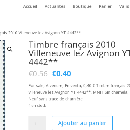
Accueil
Actualités
Boutique
Panier
Vali
çais 2010 Villeneuve lez Avignon YT 4442**
Timbre français 2010
Villeneuve lez Avignon Y
4442**
Le
Le
€
0.56
€
0.40
prix
prix
initial
actuel
For sale, A vendre, En venta, 0,40 € Timbre français 
était :
est :
Villeneuve lez Avignon YT 4442**. MNH. Sin charnela.
€0.56.
€0.40.
Neuf sans trace de charnière.
4 en stock
quantité
Ajouter au panier
de