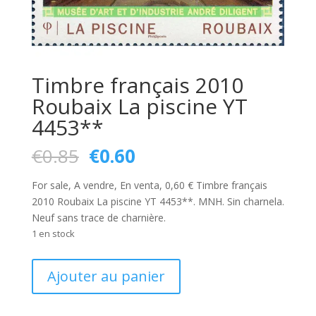
Timbre français 2010
Roubaix La piscine YT
4453**
Le
Le
€
0.85
€
0.60
prix
prix
initial
actuel
For sale, A vendre, En venta, 0,60 € Timbre français
était :
est :
2010 Roubaix La piscine YT 4453**. MNH. Sin charnela.
€0.85.
€0.60.
Neuf sans trace de charnière.
1 en stock
quantité
Ajouter au panier
de
Timbre
français