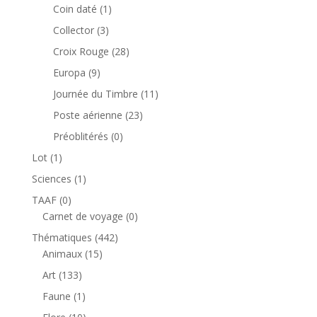
produits
1
Coin daté
1
produit
3
Collector
3
produits
28
Croix Rouge
28
produits
9
Europa
9
produits
11
Journée du Timbre
11
produits
23
Poste aérienne
23
produits
0
Préoblitérés
0
produit
1
Lot
1
produit
1
Sciences
1
produit
0
TAAF
0
produit
0
Carnet de voyage
0
produit
442
Thématiques
442
15
produits
Animaux
15
produits
133
Art
133
produits
1
Faune
1
produit
10