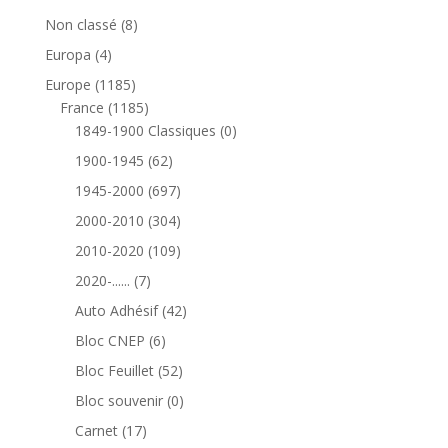
8
Non classé
8
produits
4
Europa
4
produits
1185
Europe
1185
produits
1185
France
1185
produits
0
1849-1900 Classiques
0
produit
62
1900-1945
62
produits
697
1945-2000
697
produits
304
2000-2010
304
produits
109
2010-2020
109
produits
7
2020-......
7
produits
42
Auto Adhésif
42
produits
6
Bloc CNEP
6
produits
52
Bloc Feuillet
52
produits
0
Bloc souvenir
0
produit
17
Carnet
17