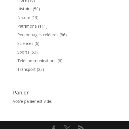
Flore
10
produits
58
Histoire
58
produits
13
Nature
13
produits
111
Patrimone
111
produits
86
Personnages célèbres
86
produits
6
Sciences
6
produits
53
Sports
53
produits
6
Télécommunications
6
produits
23
Transport
23
produits
Panier
Votre panier est vide.