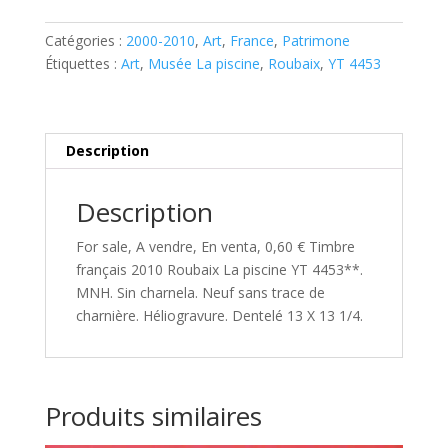
2010
Catégories :
2000-2010
,
Art
,
France
,
Patrimone
Roubaix
Étiquettes :
Art
,
Musée La piscine
,
Roubaix
,
YT 4453
La
piscine
YT
4453**
Description
Description
For sale, A vendre, En venta, 0,60 € Timbre
français 2010 Roubaix La piscine YT 4453**.
MNH. Sin charnela. Neuf sans trace de
charnière. Héliogravure. Dentelé 13 X 13 1/4.
Produits similaires